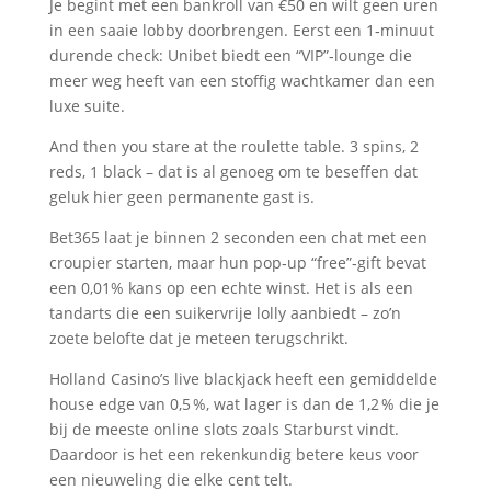
Je begint met een bankroll van €50 en wilt geen uren
in een saaie lobby doorbrengen. Eerst een 1‑minuut
durende check: Unibet biedt een “VIP”‑lounge die
meer weg heeft van een stoffig wachtkamer dan een
luxe suite.
And then you stare at the roulette table. 3 spins, 2
reds, 1 black – dat is al genoeg om te beseffen dat
geluk hier geen permanente gast is.
Bet365 laat je binnen 2 seconden een chat met een
croupier starten, maar hun pop‑up “free”‑gift bevat
een 0,01% kans op een echte winst. Het is als een
tandarts die een suikervrije lolly aanbiedt – zo’n
zoete belofte dat je meteen terugschrikt.
Holland Casino’s live blackjack heeft een gemiddelde
house edge van 0,5 %, wat lager is dan de 1,2 % die je
bij de meeste online slots zoals Starburst vindt.
Daardoor is het een rekenkundig betere keus voor
een nieuweling die elke cent telt.