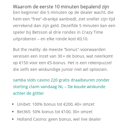
Waarom de eerste 10 minuten bepalend zijn
Een beginner die 5 minuten op de dealer wacht, die
hem een “free”‑drankje aanbiedt, ziet sneller zijn tijd
verrekend dan zijn geld. Dezelfde 5 minuten kan een
speler bij Betsson al drie rondes in Crazy Time
uitproberen – en elke ronde kost €0,10.
But the reality: de meeste “bonus”‑voorwaarden
vereisen een inzet van 30 × de bonus, wat neerkomt
op €150 voor een €5‑bonus. Het is een rekenpuzzel
die zelfs een wiskundige junior niet wil oplossen.
samba slots casino 220 gratis draaibeuren zonder
storting claim vandaag NL – De koude wiskunde
achter de glitter
Unibet: 100% bonus tot €200, 40× omzet
Bet365: 50% bonus tot €100, 30× omzet
Holland Casino: geen bonus, wel live dealer