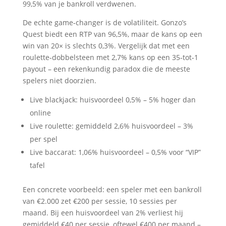
99,5% van je bankroll verdwenen.
De echte game‑changer is de volatiliteit. Gonzo’s
Quest biedt een RTP van 96,5%, maar de kans op een
win van 20× is slechts 0,3%. Vergelijk dat met een
roulette‑dobbelsteen met 2,7% kans op een 35‑tot‑1
payout – een rekenkundig paradox die de meeste
spelers niet doorzien.
Live blackjack: huisvoordeel 0,5% – 5% hoger dan
online
Live roulette: gemiddeld 2,6% huisvoordeel – 3%
per spel
Live baccarat: 1,06% huisvoordeel – 0,5% voor “VIP”
tafel
Een concrete voorbeeld: een speler met een bankroll
van €2.000 zet €200 per sessie, 10 sessies per
maand. Bij een huisvoordeel van 2% verliest hij
gemiddeld €40 per sessie, oftewel €400 per maand –