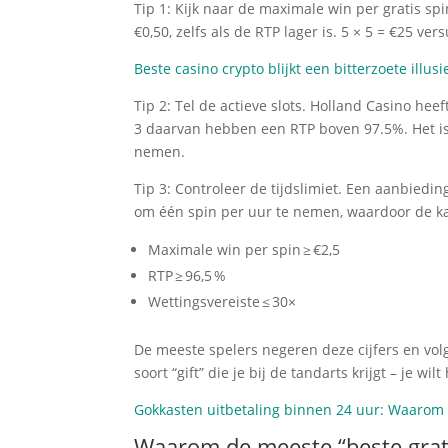
Tip 1: Kijk naar de maximale win per gratis spi
€0,50, zelfs als de RTP lager is. 5 × 5 = €25 vers
Beste casino crypto blijkt een bitterzoete illus
Tip 2: Tel de actieve slots. Holland Casino heef
3 daarvan hebben een RTP boven 97.5%. Het is
nemen.
Tip 3: Controleer de tijdslimiet. Een aanbiedin
om één spin per uur te nemen, waardoor de kan
Maximale win per spin ≥ €2,5
RTP ≥ 96,5 %
Wettingsvereiste ≤ 30×
De meeste spelers negeren deze cijfers en volge
soort “gift” die je bij de tandarts krijgt – je w
Gokkasten uitbetaling binnen 24 uur: Waarom 
Waarom de meeste “beste grati