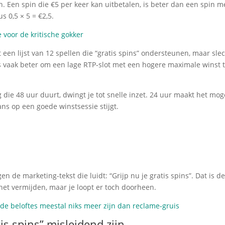
n. Een spin die €5 per keer kan uitbetalen, is beter dan een spin m
us 0,5 × 5 = €2,5.
ie voor de kritische gokker
t een lijst van 12 spellen die “gratis spins” ondersteunen, maar sle
 vaak beter om een lage RTP‑slot met een hogere maximale winst 
g die 48 uur duurt, dwingt je tot snelle inzet. 24 uur maakt het moge
s op een goede winstsessie stijgt.
n de marketing‑tekst die luidt: “Grijp nu je gratis spins”. Dat is d
ilt het vermijden, maar je loopt er toch doorheen.
de beloftes meestal niks meer zijn dan reclame‑gruis
s spins” misleidend zijn