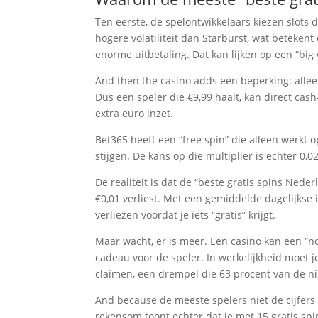
Ten eerste, de spelontwikkelaars kiezen slots 
hogere volatiliteit dan Starburst, wat beteken
enorme uitbetaling. Dat kan lijken op een “big 
And then the casino adds een beperking: alle
Dus een speler die €9,99 haalt, kan direct cash
extra euro inzet.
Bet365 heeft een “free spin” die alleen werkt 
stijgen. De kans op die multiplier is echter 0,0
De realiteit is dat de “beste gratis spins Nede
€0,01 verliest. Met een gemiddelde dagelijkse i
verliezen voordat je iets “gratis” krijgt.
Maar wacht, er is meer. Een casino kan een “no
cadeau voor de speler. In werkelijkheid moet
claimen, een drempel die 63 procent van de n
And because de meeste spelers niet de cijfers 
rekensom toont echter dat je met 15 gratis sp