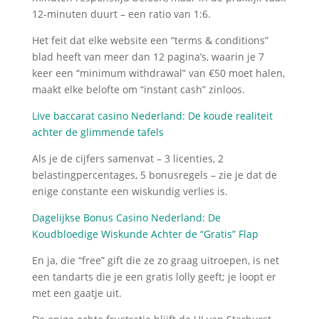
12‑minuten duurt – een ratio van 1:6.
Het feit dat elke website een “terms & conditions”
blad heeft van meer dan 12 pagina’s, waarin je 7
keer een “minimum withdrawal” van €50 moet halen,
maakt elke belofte om “instant cash” zinloos.
Live baccarat casino Nederland: De koude realiteit
achter de glimmende tafels
Als je de cijfers samenvat – 3 licenties, 2
belastingpercentages, 5 bonusregels – zie je dat de
enige constante een wiskundig verlies is.
Dagelijkse Bonus Casino Nederland: De
Koudbloedige Wiskunde Achter de “Gratis” Flap
En ja, die “free” gift die ze zo graag uitroepen, is net
een tandarts die je een gratis lolly geeft; je loopt er
met een gaatje uit.