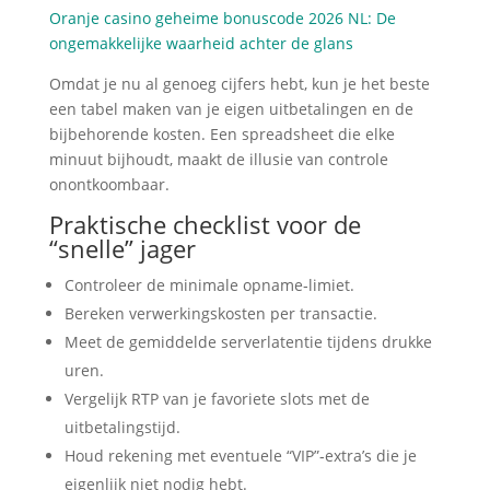
Oranje casino geheime bonuscode 2026 NL: De
ongemakkelijke waarheid achter de glans
Omdat je nu al genoeg cijfers hebt, kun je het beste
een tabel maken van je eigen uitbetalingen en de
bijbehorende kosten. Een spreadsheet die elke
minuut bijhoudt, maakt de illusie van controle
onontkoombaar.
Praktische checklist voor de
“snelle” jager
Controleer de minimale opname‑limiet.
Bereken verwerkingskosten per transactie.
Meet de gemiddelde serverlatentie tijdens drukke
uren.
Vergelijk RTP van je favoriete slots met de
uitbetalingstijd.
Houd rekening met eventuele “VIP”‑extra’s die je
eigenlijk niet nodig hebt.