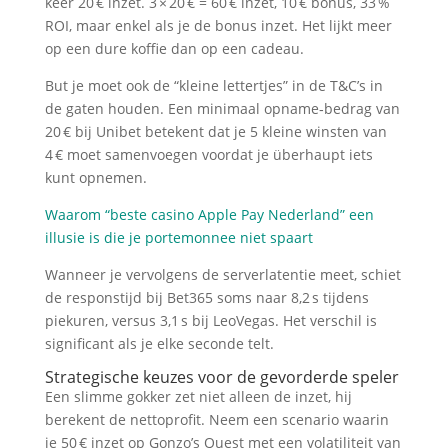
keer 20 € inzet. 3 × 20 € = 60 € inzet, 10 € bonus, 33 %
ROI, maar enkel als je de bonus inzet. Het lijkt meer
op een dure koffie dan op een cadeau.
But je moet ook de “kleine lettertjes” in de T&C’s in
de gaten houden. Een minimaal opname‑bedrag van
20 € bij Unibet betekent dat je 5 kleine winsten van
4 € moet samenvoegen voordat je überhaupt iets
kunt opnemen.
Waarom “beste casino Apple Pay Nederland” een
illusie is die je portemonnee niet spaart
Wanneer je vervolgens de serverlatentie meet, schiet
de responstijd bij Bet365 soms naar 8,2 s tijdens
piekuren, versus 3,1 s bij LeoVegas. Het verschil is
significant als je elke seconde telt.
Strategische keuzes voor de gevorderde speler
Een slimme gokker zet niet alleen de inzet, hij
berekent de nettoprofit. Neem een scenario waarin
je 50 € inzet op Gonzo’s Quest met een volatiliteit van