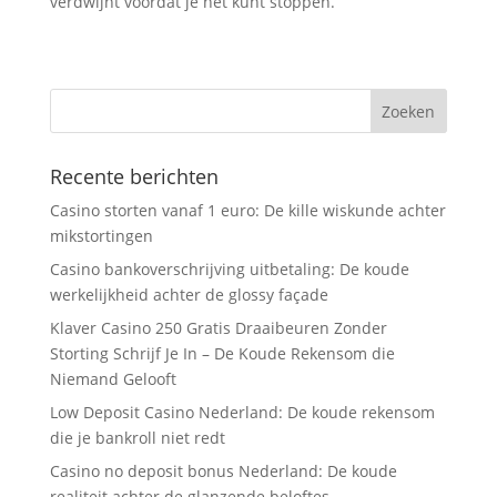
verdwijnt voordat je het kunt stoppen.
Recente berichten
Casino storten vanaf 1 euro: De kille wiskunde achter
mikstortingen
Casino bankoverschrijving uitbetaling: De koude
werkelijkheid achter de glossy façade
Klaver Casino 250 Gratis Draaibeuren Zonder
Storting Schrijf Je In – De Koude Rekensom die
Niemand Gelooft
Low Deposit Casino Nederland: De koude rekensom
die je bankroll niet redt
Casino no deposit bonus Nederland: De koude
realiteit achter de glanzende beloftes