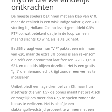
ontkrachten
De meeste spelers beginnen met een klap van €10,
maar de realiteit is een wiskundige valstrik; een €10
storting bij Holland Casino levert gemiddeld 0,3%
RTP op, wat betekent dat je in de loop van een
maand slechts €3 wint, als je geluk hebt.
Bet365 vraagt voor hun “VIP” pakket een minimum
van €20, maar de extra 5% bonus is een rekensom
die zelfs een accountant laat fronsen: €20 × 1,05 =
€21, en de odds blijven dezelfde. Het is een gratis
“gift” die niemand echt krijgt zonder een verlies te
incasseren.
Unibet biedt een lage drempel van €5, maar hun
inzetrestrictie van 1,5× de bonus maakt het praktisch
onmogelijk om meer dan €7,5 te spelen zonder de
bonus te verliezen. Het is alsof je een
slakkengolfwedstrijd probeert te winnen met een