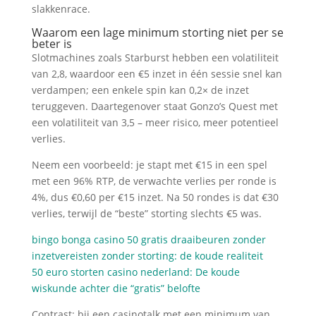
slakkenrace.
Waarom een lage minimum storting niet per se
beter is
Slotmachines zoals Starburst hebben een volatiliteit
van 2,8, waardoor een €5 inzet in één sessie snel kan
verdampen; een enkele spin kan 0,2× de inzet
teruggeven. Daartegenover staat Gonzo’s Quest met
een volatiliteit van 3,5 – meer risico, meer potentieel
verlies.
Neem een voorbeeld: je stapt met €15 in een spel
met een 96% RTP, de verwachte verlies per ronde is
4%, dus €0,60 per €15 inzet. Na 50 rondes is dat €30
verlies, terwijl de “beste” storting slechts €5 was.
bingo bonga casino 50 gratis draaibeuren zonder
inzetvereisten zonder storting: de koude realiteit
50 euro storten casino nederland: De koude
wiskunde achter die “gratis” belofte
Contrast: bij een casinotalk met een minimum van