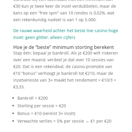
€30 kun je twee keer de inzet verdubbelen, maar de
kans op een “free spin” van 10 rondes is 0,02%, wat
een rekenkundig nadeel is van 1 op 5.000.
De rauwe waarheid achter het beste live casino hoge
inzet: geen glitter, alleen cijfers
Hoe je de “beste” minimum storting berekent
Stap één: bepaal je bankroll. Als je €200 wilt riskeren
over een maand, verdeel je dat over 10 sessies van
€20. Dat is een rekendeal; de casino‑promotie van
€10 “bonus” verhoogt je bankroll tot €210, maar de
inzetvereiste van 3× maakt het rendement = €10/3 =
€3,33.
Bankroll = €200
Storting per sessie = €20
Bonus = €10 (vereist 3× inzet)
Verwachte verlies = 5% per sessie → €1 per €20