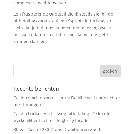
complexere weddenschap.
Een frustrerende UI‑detail die ik steeds zie: bij de
uitbetalingsknop staat een 9-punts lettertype, zo
klein dat je het moet zoomen om te lezen, alsof ze
ons willen laten struikelen voordat we ons geld
kunnen claimen.
Recente berichten
Casino storten vanaf 1 euro: De kille wiskunde achter
mikstortingen
Casino bankoverschrijving uitbetaling: De koude
werkelijkheid achter de glossy façade
Klaver Casino 250 Gratis Draaibeuren Zonder