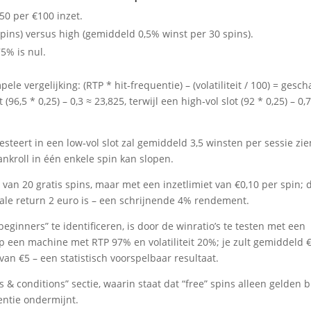
50 per €100 inzet.
spins) versus high (gemiddeld 0,5% winst per 30 spins).
75% is nul.
pele vergelijking: (RTP * hit‑frequentie) – (volatiliteit / 100) = gesch
(96,5 * 0,25) – 0,3 ≈ 23,825, terwijl een high‑vol slot (92 * 0,25) – 0,
vesteert in een low‑vol slot zal gemiddeld 3,5 winsten per sessie zie
bankroll in één enkele spin kan slopen.
van 20 gratis spins, maar met een inzetlimiet van €0,10 per spin; 
male return 2 euro is – een schrijnende 4% rendement.
ginners” te identificeren, is door de winratio’s te testen met een
 een machine met RTP 97% en volatiliteit 20%; je zult gemiddeld 
an €5 – een statistisch voorspelbaar resultaat.
 & conditions” sectie, waarin staat dat “free” spins alleen gelden b
entie ondermijnt.