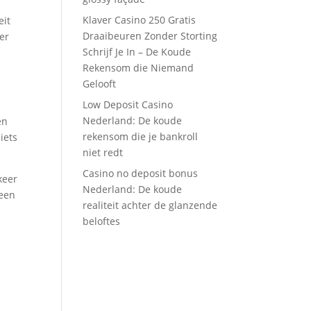
Klaver Casino 250 Gratis
eit
Draaibeuren Zonder Storting
er
Schrijf Je In – De Koude
Rekensom die Niemand
Gelooft
Low Deposit Casino
Nederland: De koude
en
rekensom die je bankroll
iets
niet redt
Casino no deposit bonus
keer
Nederland: De koude
 een
realiteit achter de glanzende
beloftes