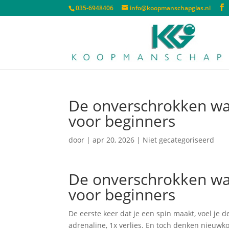
035-6948406
info@koopmanschapglas.nl
De onverschrokken wa
voor beginners
door
|
apr 20, 2026
| Niet gecategoriseerd
De onverschrokken wa
voor beginners
De eerste keer dat je een spin maakt, voel je 
adrenaline, 1x verlies. En toch denken nieuwk