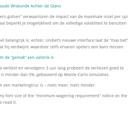
 Koude Wiskunde Achter de Glans
ners‑gidsen” verwaarlozen de impact van de maximale inzet per spi
ai beperkt je mogelijkheid om de volledige volatiliteit te benutten 
belangrijk is; echter, Unibet’s nieuwe interface laat de “max bet
at hij verdwijnt, waardoor zelfs ervaren spelers een kans missen.
m de “gemak” een valstrik is
ro verliest en vervolgens 3 uur lang probeert de verliezen goed te
 is minder dan 5%, gebaseerd op Monte‑Carlo simulaties.
aim een marketingtruc is – niets meer, niets minder.
 tiny font size of the “minimum wagering requirement” notice on the
 read it.