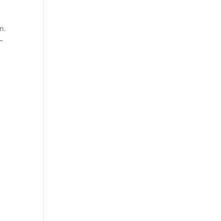
n.
–
”