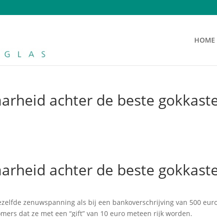
HOME
arheid achter de beste gokkast
arheid achter de beste gokkast
dezelfde zenuwspanning als bij een bankoverschrijving van 500 euro
omers dat ze met een “gift” van 10 euro meteen rijk worden.