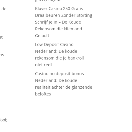
Klaver Casino 250 Gratis
t de
Draaibeuren Zonder Storting
Schrijf Je In – De Koude
Rekensom die Niemand
Gelooft
nt
Low Deposit Casino
Nederland: De koude
ins
rekensom die je bankroll
niet redt
Casino no deposit bonus
Nederland: De koude
realiteit achter de glanzende
beloftes
ooi;