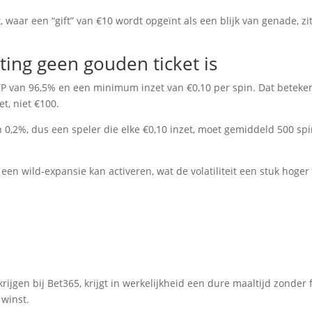
waar een “gift” van €10 wordt opgeïnt als een blijk van genade, zi
ng geen gouden ticket is
 van 96,5% en een minimum inzet van €0,10 per spin. Dat beteke
et, niet €100.
 0,2%, dus een speler die elke €0,10 inzet, moet gemiddeld 500 sp
 een wild‑expansie kan activeren, wat de volatiliteit een stuk hoger
rijgen bij Bet365, krijgt in werkelijkheid een dure maaltijd zonder f
 winst.