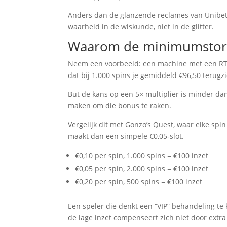
Anders dan de glanzende reclames van Unibet, 
waarheid in de wiskunde, niet in de glitter.
Waarom de minimumstorti
Neem een voorbeeld: een machine met een RTP
dat bij 1.000 spins je gemiddeld €96,50 terugzi
But de kans op een 5× multiplier is minder dan
maken om die bonus te raken.
Vergelijk dit met Gonzo’s Quest, waar elke spin
maakt dan een simpele €0,05‑slot.
€0,10 per spin, 1.000 spins = €100 inzet
€0,05 per spin, 2.000 spins = €100 inzet
€0,20 per spin, 500 spins = €100 inzet
Een speler die denkt een “VIP” behandeling te k
de lage inzet compenseert zich niet door extra