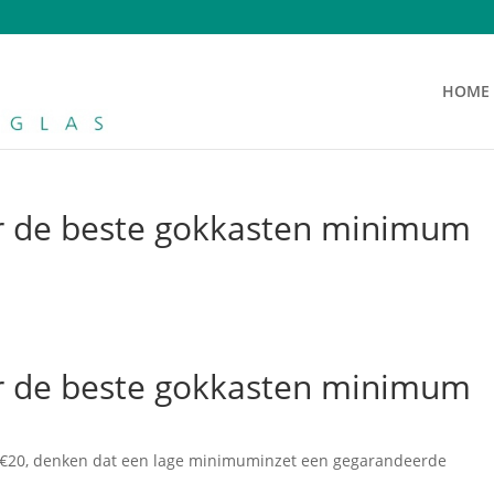
HOME
ter de beste gokkasten minimum
ter de beste gokkasten minimum
 €20, denken dat een lage minimuminzet een gegarandeerde