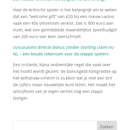
Voor de kritische speler is het belangrijk om te weten
dat een “welcome gift” van €20 bij een nieuw casino
vaak een 40x omzetsom vereist. Dat is 800 euro aan
inzet, wat een gemiddelde maandelijkse speelbudget
van 200 euro vier keer overschrijdt.
cuscocasino directe bonus zonder storting claim nu
NL – een koude rekensom voor de slappe spelers
Een irritante, bijna ondoenlijke regel die vaak over
het hoofd wordt gezien: de bonusgeld‑fontgrootte op
het withdraw‑scherm is zo klein dat je met een bril
de cijfers maar nauwelijks kunt lezen. Het maakt het
ontcijferen van je eigen verlies nog een stapje
lastiger.