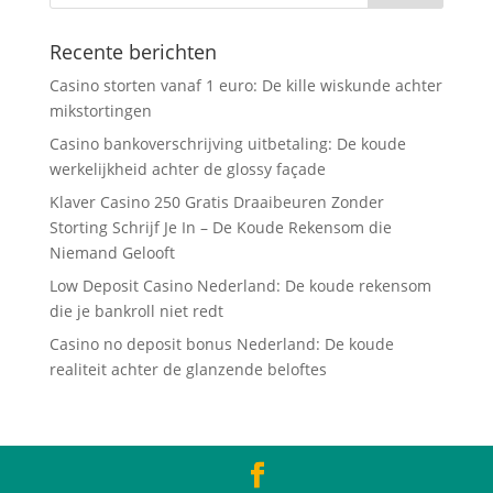
Recente berichten
Casino storten vanaf 1 euro: De kille wiskunde achter
mikstortingen
Casino bankoverschrijving uitbetaling: De koude
werkelijkheid achter de glossy façade
Klaver Casino 250 Gratis Draaibeuren Zonder
Storting Schrijf Je In – De Koude Rekensom die
Niemand Gelooft
Low Deposit Casino Nederland: De koude rekensom
die je bankroll niet redt
Casino no deposit bonus Nederland: De koude
realiteit achter de glanzende beloftes