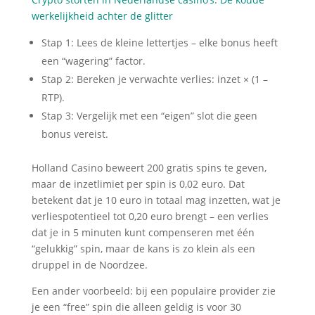
werkelijkheid achter de glitter
Stap 1: Lees de kleine lettertjes – elke bonus heeft
een “wagering” factor.
Stap 2: Bereken je verwachte verlies: inzet × (1 –
RTP).
Stap 3: Vergelijk met een “eigen” slot die geen
bonus vereist.
Holland Casino beweert 200 gratis spins te geven,
maar de inzetlimiet per spin is 0,02 euro. Dat
betekent dat je 10 euro in totaal mag inzetten, wat je
verliespotentieel tot 0,20 euro brengt – een verlies
dat je in 5 minuten kunt compenseren met één
“gelukkig” spin, maar de kans is zo klein als een
druppel in de Noordzee.
Een ander voorbeeld: bij een populaire provider zie
je een “free” spin die alleen geldig is voor 30