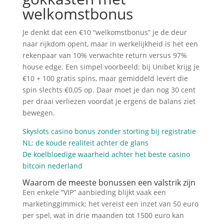
welkomstbonus
Je denkt dat een €10 “welkomstbonus” je de deur
naar rijkdom opent, maar in werkelijkheid is het een
rekenpaar van 10% verwachte return versus 97%
house edge. Een simpel voorbeeld: bij Unibet krijg je
€10 + 100 gratis spins, maar gemiddeld levert die
spin slechts €0,05 op. Daar moet je dan nog 30 cent
per draai verliezen voordat je ergens de balans ziet
bewegen.
Skyslots casino bonus zonder storting bij registratie
NL: de koude realiteit achter de glans
De koelbloedige waarheid achter het beste casino
bitcoin nederland
Waarom de meeste bonussen een valstrik zijn
Een enkele “VIP” aanbieding blijkt vaak een
marketinggimmick: het vereist een inzet van 50 euro
per spel, wat in drie maanden tot 1500 euro kan