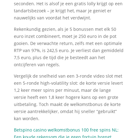
seconden. Het is alsof je een gratis lolly krijgt op een
tandartsbezoek – je krijgt het, maar je geniet er
nauwelijks van voordat het verdwijnt.
Rekenkundig gezien, als je 5 bonussen met elk 50
euro inzet combineert, moet je 250 euro in de pot
gooien. De verwachte return, zelfs met een optimale
RTP van 97%, is 242,5 euro. Je verliest dan gemiddeld
7,5 euro, plus de tijd die je besteedt aan het
ontcijferen van regels.
Vergelijk de snelheid van een 3‑ronde video slot met
een 5‑ronde high‑volatility slot: de korte versie levert
1,2 keer meer spins per minuut, maar de lange
versie heeft een 1,8 keer hogere kans op een grote
uitbetaling. Toch maakt de welkomstbonus de korte
versie aantrekkelijker, omdat hij sneller “gebruikt”
kan worden.
Betspino casino welkomstbonus 100 free spins NL:
Een koude rekensom die je geen fortuin brengt