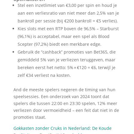
Stel een inzetlimiet van €3,00 per spin en houd je
aan een verliesratio van niet meer dan 2,5% van je
bankroll per sessie (bij €200 bankroll = €5 verlies).
Kies slots met een RTP boven de 96,5% – Starburst
(96,1%) is acceptabel, maar een spel als Blood
Scepter (97,2%) biedt een merkbare edge.
Gebruik de “cashback” promoties van Bet365, die
gemiddeld 5% van je verliezen teruggeven, maar
bereken eerst het netto: 5% × €120 = €6, terwijl je
zelf €34 verliest na kosten.
And de meeste spelers negeren de timing van hun
speelsessies. Een onderzoek van 2024 toont dat
spelers die tussen 22:00 en 23:30 spelen, 12% meer
verliezen door vermoeidheid – een feit dat niet in de
promoties staat.
Gokkasten zonder Cruks in Nederland: De Koude