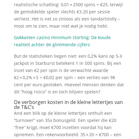
realistische schatting: 0,01 × 2500 spins = €25, terwijl
de gemiddelde speler slechts €3.20 per sessie
verliest. Het is net zo zinloos als een tandartslolly –
mooi om te zien, maar niet wat je nodig hebt.
Gokkasten casino minimum storting: De koude
realiteit achter de glimmende cijfers
But de statistieken liegen niet: een 0,2% kans op 5‑X
jackpot in Starburst betekent 1 in 500 spins. Bij een
inzet van €2 per spin is de verwachte waarde
€2 × 0,2% × 5 = €0,02 per spin – een verlies van 98
cent per euro gestoken. Hoeveel mensen denken dat
dit “hoog risico” is en toch blijven spelen?
De verborgen kosten in de kleine lettertjes van
de T&C’s
And een blik op de kleine lettertjes onthult een
“turnover” van 35x bonusgeld. Een speler die €20
“free” krijgt, moet €700 inzetten voordat hij kan
opnemen. Een rekenvoorbeeld: 35 × 20 = €700 – een