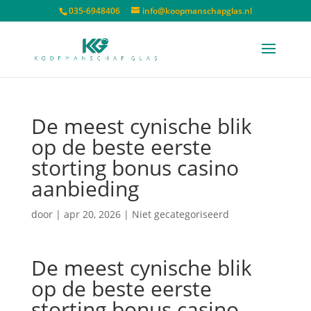
035-6948406
info@koopmanschapglas.nl
De meest cynische blik
op de beste eerste
storting bonus casino
aanbieding
door
|
apr 20, 2026
| Niet gecategoriseerd
De meest cynische blik
op de beste eerste
storting bonus casino