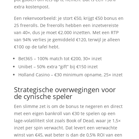
extra kostenpost.
Een rekenvoorbeeld: je stort €50, krijgt €50 bonus en
25 freerolls. De freerolls hebben een inzetvereiste
van 40×, dus je moet €2.000 inzetten. Met een RTP
van 94% verlies je gemiddeld €120, terwijl je alleen
€100 op de tafel hebt.
Bet365 – 100% match tot €200, 30× inzet
Unibet – 50% extra “gift” bij €150 inzet
Holland Casino – €30 minimum opname, 25× inzet
Strategische overwegingen voor
de cynische speler
Een slimme zet is om de bonus te negeren en direct
met een eigen bankroll van €30 te spelen op een
lage‑volatiliteit slot zoals Book of Dead, waar je 1,5×
inzet per spin verwacht. Dat levert een verwachte
winst van €45, wat beter is dan de 0,5% ROI van een