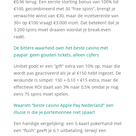
€0,96 terug. Een eerste storting bonus van 100% tot
€100, gecombineerd met 30 “free spins”, brengt je
verwachte winst van €30, maar de inzetvereiste van
30× op €100 vraagt €3.000 inzet. Dat betekent dat je
3.200 spins moet draaien voordat je break‑even
raakt.
De bittere waarheid over het beste casino met
paypal: geen gouden tickets, alleen cijfers
Unibet gooit er een “gift” extra van 10% op, maar die
wordt pas geactiveerd als je al €150 hebt ingezet. De
wiskunde is simpel: 150 × 0,10 = €15 extra, maar de
effectieve ROI daalt van 3% naar 0,5% omdat je nog
eens 75 spins moet spelen.
Waarom “beste casino Apple Pay Nederland” een
illusie is die je portemonnee niet spaart
Een handige vergelijking: een 5‑kaart pokerhand met
een “flush” geeft je 6:1 uitbetaling, terwijl een