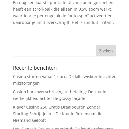
En nog een laatste punt: de UI van sommige spellen
heeft een scroll‑balk die alleen in 0,5% zoom werkt,
waardoor je per ongeluk de “auto‑spin” activeert en
daardoor je limit overschrijdt. Het is ronduit irritant.
Recente berichten
Casino storten vanaf 1 euro: De kille wiskunde achter
mikstortingen
Casino bankoverschrijving uitbetaling: De koude
werkelijkheid achter de glossy façade
Klaver Casino 250 Gratis Draaibeuren Zonder
Storting Schrijf Je In – De Koude Rekensom die
Niemand Gelooft
Low Deposit Casino Nederland: De koude rekensom