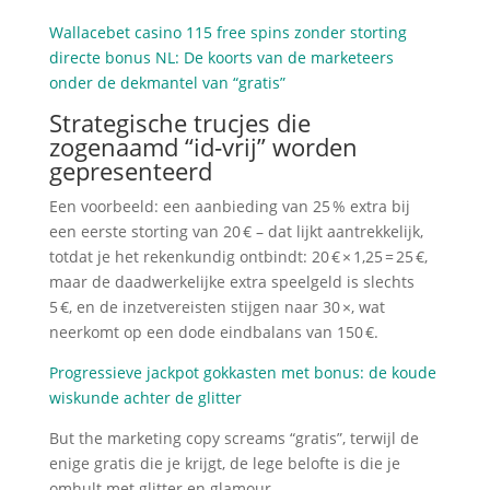
Wallacebet casino 115 free spins zonder storting
directe bonus NL: De koorts van de marketeers
onder de dekmantel van “gratis”
Strategische trucjes die
zogenaamd “id‑vrij” worden
gepresenteerd
Een voorbeeld: een aanbieding van 25 % extra bij
een eerste storting van 20 € – dat lijkt aantrekkelijk,
totdat je het rekenkundig ontbindt: 20 € × 1,25 = 25 €,
maar de daadwerkelijke extra speelgeld is slechts
5 €, en de inzetvereisten stijgen naar 30 ×, wat
neerkomt op een dode eindbalans van 150 €.
Progressieve jackpot gokkasten met bonus: de koude
wiskunde achter de glitter
But the marketing copy screams “gratis”, terwijl de
enige gratis die je krijgt, de lege belofte is die je
omhult met glitter en glamour.