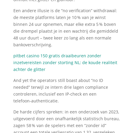
Een andere illusie is de “no verification” withdrawal:
de meeste platforms laten je 10 % van je winst
binnen 24 uur opnemen, maar elke extra 5 % boven
die drempel plaatst je in een wachtrij die gemiddeld
48 uur duurt – twee keer zo lang als een normale
bankoverschrijving.
pitbet casino 150 gratis draaibeuren zonder
inzetvereisten zonder storting NL: de koude realiteit
achter de glitter
And yet the operators still boast about “no ID
needed” terwijl ze intern drie lagen compliance
controleren, inclusief een IP‑check en een
telefoon‑authenticatie.
De harde cijfers spreken: in een onderzoek van 2023,
uitgevoerd door een onafhankelijk statistisch bureau,
zagen 58 % van de spelers met een “zonder id”
account een totale verliesratio van 1,32, vergeleken