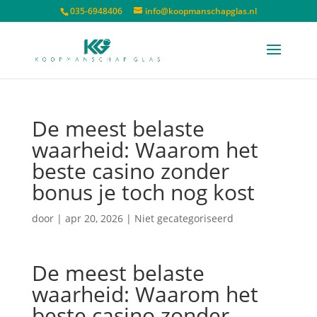
035-6948406
info@koopmanschapglas.nl
De meest belaste
waarheid: Waarom het
beste casino zonder
bonus je toch nog kost
door
|
apr 20, 2026
| Niet gecategoriseerd
De meest belaste
waarheid: Waarom het
beste casino zonder