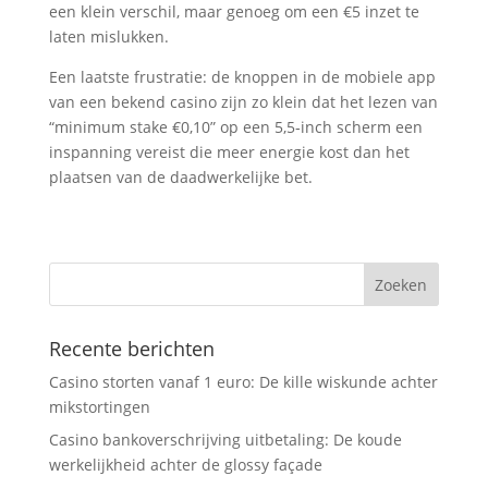
een klein verschil, maar genoeg om een €5 inzet te
laten mislukken.
Een laatste frustratie: de knoppen in de mobiele app
van een bekend casino zijn zo klein dat het lezen van
“minimum stake €0,10” op een 5,5‑inch scherm een
inspanning vereist die meer energie kost dan het
plaatsen van de daadwerkelijke bet.
Recente berichten
Casino storten vanaf 1 euro: De kille wiskunde achter
mikstortingen
Casino bankoverschrijving uitbetaling: De koude
werkelijkheid achter de glossy façade