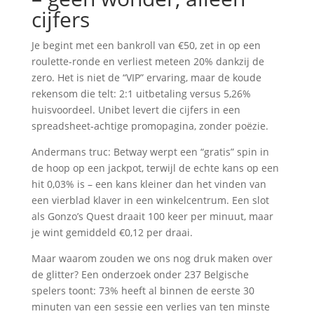
cijfers
Je begint met een bankroll van €50, zet in op een
roulette-ronde en verliest meteen 20% dankzij de
zero. Het is niet de “VIP” ervaring, maar de koude
rekensom die telt: 2:1 uitbetaling versus 5,26%
huisvoordeel. Unibet levert die cijfers in een
spreadsheet‑achtige promopagina, zonder poëzie.
Andermans truc: Betway werpt een “gratis” spin in
de hoop op een jackpot, terwijl de echte kans op een
hit 0,03% is – een kans kleiner dan het vinden van
een vierblad klaver in een winkelcentrum. Een slot
als Gonzo’s Quest draait 100 keer per minuut, maar
je wint gemiddeld €0,12 per draai.
Maar waarom zouden we ons nog druk maken over
de glitter? Een onderzoek onder 237 Belgische
spelers toont: 73% heeft al binnen de eerste 30
minuten van een sessie een verlies van ten minste