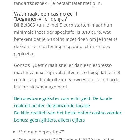
tandartsbezoek – je betaalt later met pijn.
Wat maakt een casino echt
“beginner‑vriendelijk”?
Bij Bet365 kun je met 5 euro starten, maar hun
minimale inzet per speeltafel is 0,10 euro, wat
betekent dat je 50 spins moet doen om je inzet te
dekken – een oefening in geduld, of in zinloos
geploeter.
Gonzo’s Quest draait sneller dan een espresso
machine, maar zijn volatiliteit is zo hoog dat je in 3
rondes al je bankroll kunt verwoesten – een harde
les in risico‑management.
Betrouwbare goksites voor echt geld: De koude
realiteit achter de glanzende façade
De kille realiteit van het beste online casino zonder
bonus: geen glitters, alleen cijfers
Minimumdeposito: €5
Spelerssupport: 24/7, gemiddeld 30 seconden