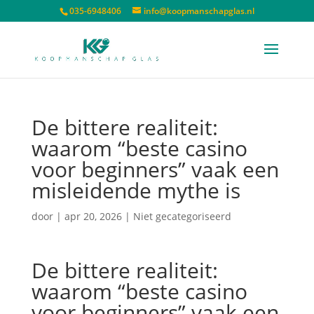
035-6948406
info@koopmanschapglas.nl
De bittere realiteit:
waarom “beste casino
voor beginners” vaak een
misleidende mythe is
door
|
apr 20, 2026
| Niet gecategoriseerd
De bittere realiteit:
waarom “beste casino
voor beginners” vaak een