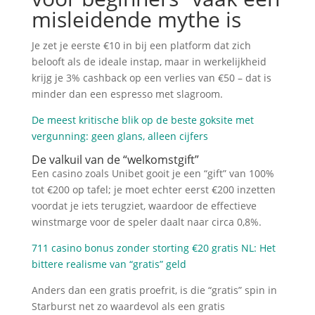
misleidende mythe is
Je zet je eerste €10 in bij een platform dat zich
belooft als de ideale instap, maar in werkelijkheid
krijg je 3% cashback op een verlies van €50 – dat is
minder dan een espresso met slagroom.
De meest kritische blik op de beste goksite met
vergunning: geen glans, alleen cijfers
De valkuil van de “welkomstgift”
Een casino zoals Unibet gooit je een “gift” van 100%
tot €200 op tafel; je moet echter eerst €200 inzetten
voordat je iets terugziet, waardoor de effectieve
winstmarge voor de speler daalt naar circa 0,8%.
711 casino bonus zonder storting €20 gratis NL: Het
bittere realisme van “gratis” geld
Anders dan een gratis proefrit, is die “gratis” spin in
Starburst net zo waardevol als een gratis