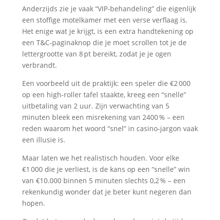
Anderzijds zie je vaak “VIP‑behandeling” die eigenlijk
een stoffige motelkamer met een verse verflaag is.
Het enige wat je krijgt, is een extra handtekening op
een T&C‑paginaknop die je moet scrollen tot je de
lettergrootte van 8 pt bereikt, zodat je je ogen
verbrandt.
Een voorbeeld uit de praktijk: een speler die €2 000
op een high‑roller tafel staakte, kreeg een “snelle”
uitbetaling van 2 uur. Zijn verwachting van 5
minuten bleek een misrekening van 2400 % – een
reden waarom het woord “snel” in casino‑jargon vaak
een illusie is.
Maar laten we het realistisch houden. Voor elke
€1 000 die je verliest, is de kans op een “snelle” win
van €10.000 binnen 5 minuten slechts 0,2 % – een
rekenkundig wonder dat je beter kunt negeren dan
hopen.