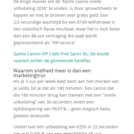
De enige manier om de “beste casino snelle
uitbetaling 2026” te vinden, is door spreadsheets te
kappen en niet te dromen over gratis geld. Een
2,5‑secundige wachttijd bij een €100‑withdrawal is
een statistisch flauw resultaat, maar het is toch beter
dan een 48‑uur vertraging die vaak wordt
gepresenteerd als “VIP‑service”.
Gamix Casino VIP Code Free Spins NL: De koude
realiteit achter de glimmende beloftes
Waarom snelheid meer is dan een
marketingtruc
Als je 3 uur per week kwijt bent aan het checken van
je saldo, tel je dat als 180 minuten. Een casino dat
die 180 minuten terug kan claimen met een “snelle
uitbetaling” van 30 seconden, levert een
tijdsbesparing van 99,97 % – geen magisch kado,
gewoon wiskunde.
Unibet laat een uitbetaling van €250 in 22 seconden
toe, wat 0,006 % van een gemiddelde 48‑uur