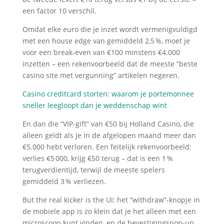
een factor 10 verschil.
Omdat elke euro die je inzet wordt vermenigvuldigd
met een house edge van gemiddeld 2,5 %, moet je
voor een break‑even van €100 minstens €4.000
inzetten – een rekenvoorbeeld dat de meeste “beste
casino site met vergunning” artikelen negeren.
Casino creditcard storten: waarom je portemonnee
sneller leegloopt dan je weddenschap wint
En dan die “VIP‑gift” van €50 bij Holland Casino, die
alleen geldt als je in de afgelopen maand meer dan
€5.000 hebt verloren. Een feitelijk rekenvoorbeeld:
verlies €5 000, krijg €50 terug – dat is een 1 %
terugverdientijd, terwijl de meeste spelers
gemiddeld 3 % verliezen.
But the real kicker is the UI: het “withdraw”‑knopje in
de mobiele app is zo klein dat je het alleen met een
microscoop kunt vinden, en de bevestigingspop‑up