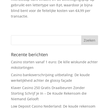
gebruikt een lettertype van 8 pt, waardoor je bijna
blind bent voor de feitelijke kosten van €4,99 per
transactie.
Recente berichten
Casino storten vanaf 1 euro: De kille wiskunde achter
mikstortingen
Casino bankoverschrijving uitbetaling: De koude
werkelijkheid achter de glossy façade
Klaver Casino 250 Gratis Draaibeuren Zonder
Storting Schrijf Je In – De Koude Rekensom die
Niemand Gelooft
Low Deposit Casino Nederland: De koude rekensom