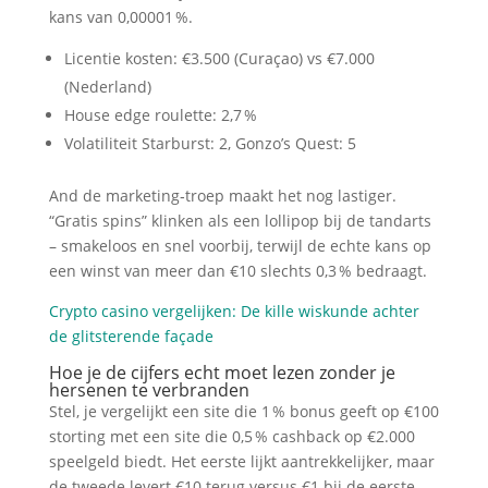
kans van 0,00001 %.
Licentie kosten: €3.500 (Curaçao) vs €7.000
(Nederland)
House edge roulette: 2,7 %
Volatiliteit Starburst: 2, Gonzo’s Quest: 5
And de marketing‑troep maakt het nog lastiger.
“Gratis spins” klinken als een lollipop bij de tandarts
– smakeloos en snel voorbij, terwijl de echte kans op
een winst van meer dan €10 slechts 0,3 % bedraagt.
Crypto casino vergelijken: De kille wiskunde achter
de glitsterende façade
Hoe je de cijfers echt moet lezen zonder je
hersenen te verbranden
Stel, je vergelijkt een site die 1 % bonus geeft op €100
storting met een site die 0,5 % cashback op €2.000
speelgeld biedt. Het eerste lijkt aantrekkelijker, maar
de tweede levert €10 terug versus €1 bij de eerste –