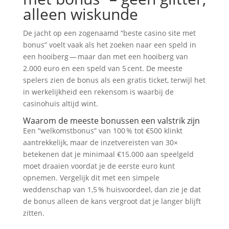
alleen wiskunde
De jacht op een zogenaamd “beste casino site met
bonus” voelt vaak als het zoeken naar een speld in
een hooiberg — maar dan met een hooiberg van
2.000 euro en een speld van 5 cent. De meeste
spelers zien de bonus als een gratis ticket, terwijl het
in werkelijkheid een rekensom is waarbij de
casinohuis altijd wint.
Waarom de meeste bonussen een valstrik zijn
Een “welkomstbonus” van 100 % tot €500 klinkt
aantrekkelijk, maar de inzetvereisten van 30×
betekenen dat je minimaal €15.000 aan speelgeld
moet draaien voordat je de eerste euro kunt
opnemen. Vergelijk dit met een simpele
weddenschap van 1,5 % huisvoordeel, dan zie je dat
de bonus alleen de kans vergroot dat je langer blijft
zitten.