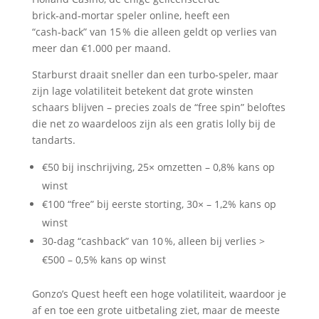
brick‑and‑mortar speler online, heeft een
“cash‑back” van 15 % die alleen geldt op verlies van
meer dan €1.000 per maand.
Starburst draait sneller dan een turbo‑speler, maar
zijn lage volatiliteit betekent dat grote winsten
schaars blijven – precies zoals de “free spin” beloftes
die net zo waardeloos zijn als een gratis lolly bij de
tandarts.
€50 bij inschrijving, 25× omzetten – 0,8% kans op
winst
€100 “free” bij eerste storting, 30× – 1,2% kans op
winst
30‑dag “cashback” van 10 %, alleen bij verlies >
€500 – 0,5% kans op winst
Gonzo’s Quest heeft een hoge volatiliteit, waardoor je
af en toe een grote uitbetaling ziet, maar de meeste