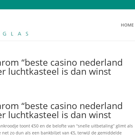
HOME
aarom “beste casino nederland
er luchtkasteel is dan winst
aarom “beste casino nederland
er luchtkasteel is dan winst
ankroodje toont €50 en de belofte van “snelle uitbetaling” glimt als
te net zo dun als een bankbiljet van €5, terwijl de gemiddelde