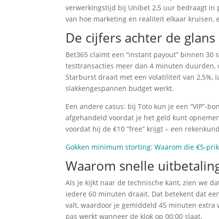
verwerkingstijd bij Unibet 2,5 uur bedraagt i
van hoe marketing en realiteit elkaar kruisen, 
De cijfers achter de glans
Bet365 claimt een “instant payout” binnen 30 
testtransacties meer dan 4 minuten duurden, wa
Starburst draait met een volatiliteit van 2,5%, 
slakkengespannen budget werkt.
Een andere casus: bij Toto kun je een “VIP”‑
afgehandeld voordat je het geld kunt opnemen.
voordat hij de €10 “free” krijgt – een rekenku
Gokken minimum storting: Waarom die €5‑prik 
Waarom snelle uitbetaling
Als je kijkt naar de technische kant, zien we 
iedere 60 minuten draait. Dat betekent dat ee
valt, waardoor je gemiddeld 45 minuten extra wac
pas werkt wanneer de klok op 00:00 slaat.