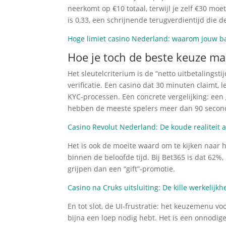
neerkomt op €10 totaal, terwijl je zelf €30 mo
is 0,33, een schrijnende terugverdientijd die d
Hoge limiet casino Nederland: waarom jouw ban
Hoe je toch de beste keuze ma
Het sleutelcriterium is de “netto uitbetalingsti
verificatie. Een casino dat 30 minuten claimt
KYC‑processen. Een concrete vergelijking: een
hebben de meeste spelers meer dan 90 seconde
Casino Revolut Nederland: De koude realiteit 
Het is ook de moeite waard om te kijken naar h
binnen de beloofde tijd. Bij Bet365 is dat 62%, 
grijpen dan een “gift”‑promotie.
Casino na Cruks uitsluiting: De kille werkelijkh
En tot slot, de UI‑frustratie: het keuzemenu vo
bijna een loep nodig hebt. Het is een onnodige 