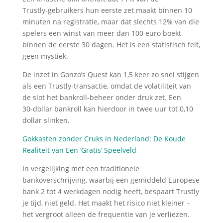
Trustly‑gebruikers hun eerste zet maakt binnen 10
minuten na registratie, maar dat slechts 12% van die
spelers een winst van meer dan 100 euro boekt
binnen de eerste 30 dagen. Het is een statistisch feit,
geen mystiek.
De inzet in Gonzo’s Quest kan 1,5 keer zo snel stijgen
als een Trustly‑transactie, omdat de volatiliteit van
de slot het bankroll‑beheer onder druk zet. Een
30‑dollar bankroll kan hierdoor in twee uur tot 0,10
dollar slinken.
Gokkasten zonder Cruks in Nederland: De Koude
Realiteit van Een ‘Gratis’ Speelveld
In vergelijking met een traditionele
bankoverschrijving, waarbij een gemiddeld Europese
bank 2 tot 4 werkdagen nodig heeft, bespaart Trustly
je tijd, niet geld. Het maakt het risico niet kleiner –
het vergroot alleen de frequentie van je verliezen.