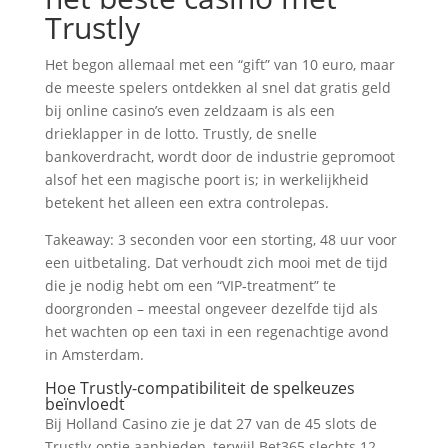
Trustly
Het begon allemaal met een “gift” van 10 euro, maar
de meeste spelers ontdekken al snel dat gratis geld
bij online casino’s even zeldzaam is als een
drieklapper in de lotto. Trustly, de snelle
bankoverdracht, wordt door de industrie gepromoot
alsof het een magische poort is; in werkelijkheid
betekent het alleen een extra controlepas.
Takeaway: 3 seconden voor een storting, 48 uur voor
een uitbetaling. Dat verhoudt zich mooi met de tijd
die je nodig hebt om een “VIP‑treatment” te
doorgronden – meestal ongeveer dezelfde tijd als
het wachten op een taxi in een regenachtige avond
in Amsterdam.
Hoe Trustly-compatibiliteit de spelkeuzes
beïnvloedt
Bij Holland Casino zie je dat 27 van de 45 slots de
Trustly‑optie aanbieden, terwijl Bet365 slechts 12