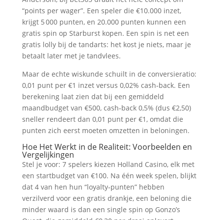
“points per wager”. Een speler die €10.000 inzet,
krijgt 5 000 punten, en 20.000 punten kunnen een
gratis spin op Starburst kopen. Een spin is net een
gratis lolly bij de tandarts: het kost je niets, maar je
betaalt later met je tandvlees.
Maar de echte wiskunde schuilt in de conversieratio:
0,01 punt per €1 inzet versus 0,02% cash‑back. Een
berekening laat zien dat bij een gemiddeld
maandbudget van €500, cash‑back 0,5% (dus €2,50)
sneller rendeert dan 0,01 punt per €1, omdat die
punten zich eerst moeten omzetten in beloningen.
Hoe Het Werkt in de Realiteit: Voorbeelden en
Vergelijkingen
Stel je voor: 7 spelers kiezen Holland Casino, elk met
een startbudget van €100. Na één week spelen, blijkt
dat 4 van hen hun “loyalty‑punten” hebben
verzilverd voor een gratis drankje, een beloning die
minder waard is dan een single spin op Gonzo’s