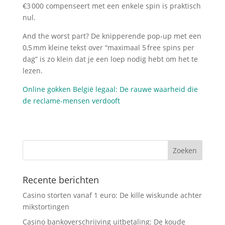
€3 000 compenseert met een enkele spin is praktisch
nul.
And the worst part? De knipperende pop‑up met een
0,5 mm kleine tekst over “maximaal 5 free spins per
dag” is zo klein dat je een loep nodig hebt om het te
lezen.
Online gokken België legaal: De rauwe waarheid die
de reclame-mensen verdooft
Recente berichten
Casino storten vanaf 1 euro: De kille wiskunde achter
mikstortingen
Casino bankoverschrijving uitbetaling: De koude