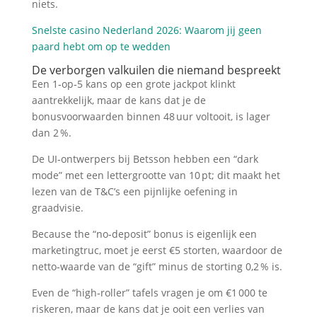
niets.
Snelste casino Nederland 2026: Waarom jij geen
paard hebt om op te wedden
De verborgen valkuilen die niemand bespreekt
Een 1‑op‑5 kans op een grote jackpot klinkt
aantrekkelijk, maar de kans dat je de
bonusvoorwaarden binnen 48 uur voltooit, is lager
dan 2 %.
De UI‑ontwerpers bij Betsson hebben een “dark
mode” met een lettergrootte van 10 pt; dit maakt het
lezen van de T&C’s een pijnlijke oefening in
graadvisie.
Because the “no‑deposit” bonus is eigenlijk een
marketingtruc, moet je eerst €5 storten, waardoor de
netto‑waarde van de “gift” minus de storting 0,2 % is.
Even de “high‑roller” tafels vragen je om €1 000 te
riskeren, maar de kans dat je ooit een verlies van