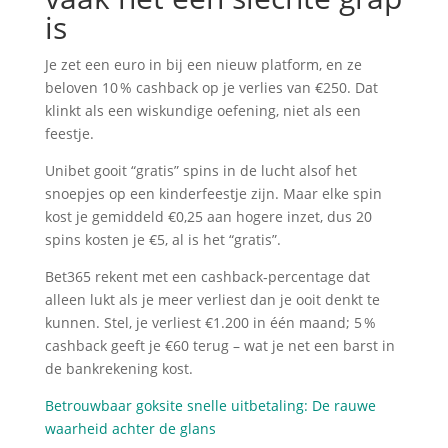
is
Je zet een euro in bij een nieuw platform, en ze
beloven 10 % cashback op je verlies van €250. Dat
klinkt als een wiskundige oefening, niet als een
feestje.
Unibet gooit “gratis” spins in de lucht alsof het
snoepjes op een kinderfeestje zijn. Maar elke spin
kost je gemiddeld €0,25 aan hogere inzet, dus 20
spins kosten je €5, al is het “gratis”.
Bet365 rekent met een cashback‑percentage dat
alleen lukt als je meer verliest dan je ooit denkt te
kunnen. Stel, je verliest €1.200 in één maand; 5 %
cashback geeft je €60 terug – wat je net een barst in
de bankrekening kost.
Betrouwbaar goksite snelle uitbetaling: De rauwe
waarheid achter de glans