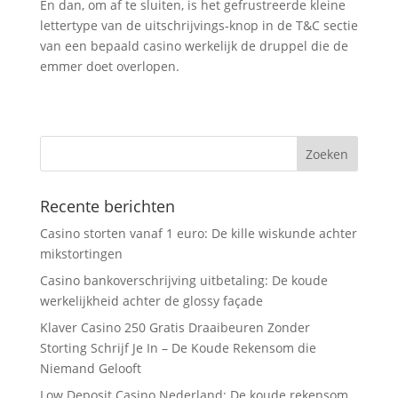
En dan, om af te sluiten, is het gefrustreerde kleine
lettertype van de uitschrijvings‑knop in de T&C sectie
van een bepaald casino werkelijk de druppel die de
emmer doet overlopen.
Recente berichten
Casino storten vanaf 1 euro: De kille wiskunde achter
mikstortingen
Casino bankoverschrijving uitbetaling: De koude
werkelijkheid achter de glossy façade
Klaver Casino 250 Gratis Draaibeuren Zonder
Storting Schrijf Je In – De Koude Rekensom die
Niemand Gelooft
Low Deposit Casino Nederland: De koude rekensom