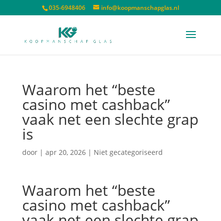
035-6948406
info@koopmanschapglas.nl
Waarom het “beste
casino met cashback”
vaak net een slechte grap
is
door
|
apr 20, 2026
| Niet gecategoriseerd
Waarom het “beste
casino met cashback”
vaak net een slechte grap