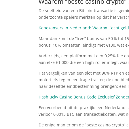
Waarom “beste casino crypto” z
De snelheid van een Bitcoin‑transactie is gemi
onderzochte spelers merkten op dat het verschi
Kenokansers in Nederland: Waarom “echt geld”
Maar dan komt de “free” bonus van 50 % tot 15
bonus, 10 % omzetten, eindigt met €130, wat 
Anderzijds, een platform met een 0,25% fee op e
aan elke €1.000 die een high‑roller inlegt, wa
Het vergelijken van een slot met 96% RTP en e
motorfiets tegen een trage tractor; de ene bie
naar dezelfde eindbestemming brengen: een 
Hashlucky Casino Bonus Code Exclusief Zonder
Een voorbeeld uit de praktijk: een Nederlands
verloor 0,0015 BTC aan transactiekosten, wat 
De enige manier om de “beste casino crypto” c