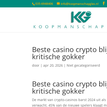
035-6948406
info@koopmanschapglas.nl
Beste casino crypto bli
kritische gokker
door
|
apr 20, 2026
| Niet gecategoriseerd
Beste casino crypto bli
kritische gokker
De markt van crypto-casinos barst 2024 uit al
verwacht. 45% van de nieuwe spelers klaagt mete