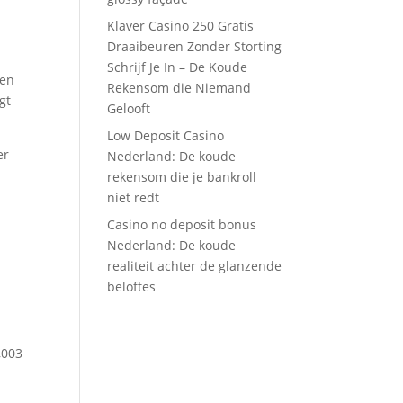
Klaver Casino 250 Gratis
Draaibeuren Zonder Storting
Schrijf Je In – De Koude
een
Rekensom die Niemand
gt
Gelooft
Low Deposit Casino
er
Nederland: De koude
rekensom die je bankroll
niet redt
Casino no deposit bonus
Nederland: De koude
realiteit achter de glanzende
beloftes
,003