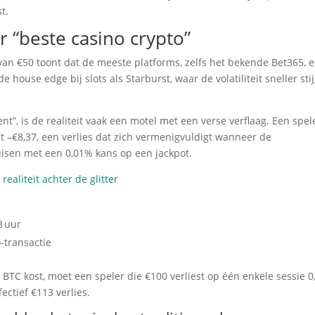
t.
 “beste casino crypto”
van €50 toont dat de meeste platforms, zelfs het bekende Bet365, 
house edge bij slots als Starburst, waar de volatiliteit sneller stij
”, is de realiteit vaak een motel met een verse verflaag. Een spel
et –€8,37, een verlies dat zich vermenigvuldigt wanneer de
ruisen met een 0,01% kans op een jackpot.
aliteit achter de glitter
8 uur
o‑transactie
BTC kost, moet een speler die €100 verliest op één enkele sessie 0
ectief €113 verlies.