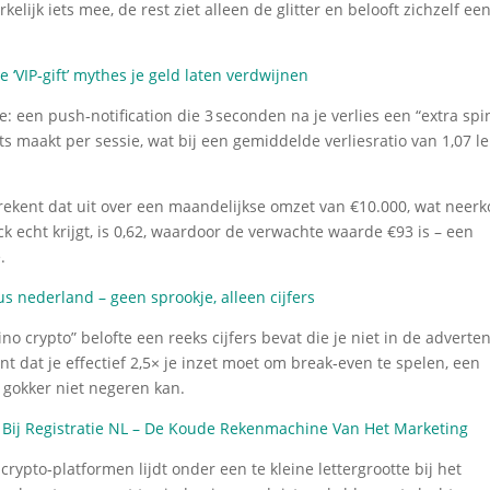
lijk iets mee, de rest ziet alleen de glitter en belooft zichzelf ee
 ‘VIP‑gift’ mythes je geld laten verdwijnen
: een push‑notification die 3 seconden na je verlies een “extra spi
s maakt per sessie, wat bij een gemiddelde verliesratio van 1,07 le
 rekent dat uit over een maandelijkse omzet van €10.000, wat neer
k echt krijgt, is 0,62, waardoor de verwachte waarde €93 is – een
.
 nederland – geen sprookje, alleen cijfers
ino crypto” belofte een reeks cijfers bevat die je niet in de adverten
 dat je effectief 2,5× je inzet moet om break‑even te spelen, een
 gokker niet negeren kan.
g Bij Registratie NL – De Koude Rekenmachine Van Het Marketing
crypto‑platformen lijdt onder een te kleine lettergrootte bij het