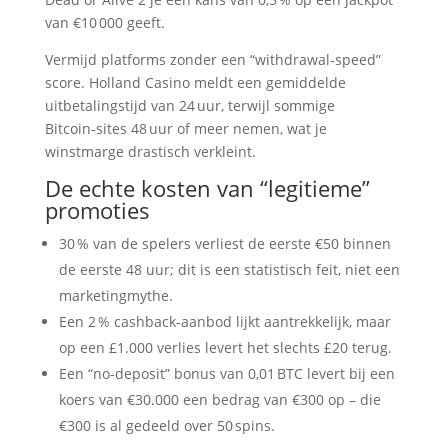
van €10 000 geeft.
Vermijd platforms zonder een “withdrawal‑speed”
score. Holland Casino meldt een gemiddelde
uitbetalingstijd van 24 uur, terwijl sommige
Bitcoin‑sites 48 uur of meer nemen, wat je
winstmarge drastisch verkleint.
De echte kosten van “legitieme”
promoties
30 % van de spelers verliest de eerste €50 binnen
de eerste 48 uur; dit is een statistisch feit, niet een
marketingmythe.
Een 2 % cashback‑aanbod lijkt aantrekkelijk, maar
op een £1.000 verlies levert het slechts £20 terug.
Een “no‑deposit” bonus van 0,01 BTC levert bij een
koers van €30.000 een bedrag van €300 op – die
€300 is al gedeeld over 50 spins.