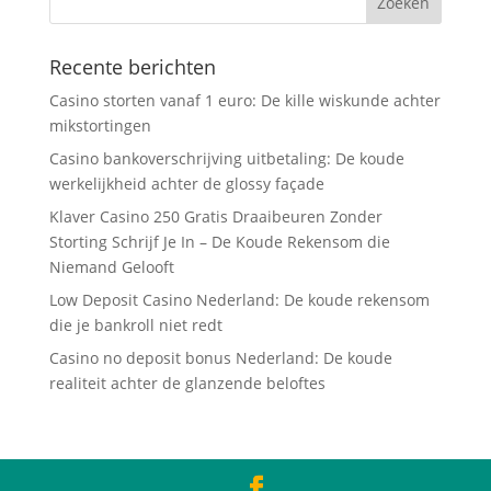
Recente berichten
Casino storten vanaf 1 euro: De kille wiskunde achter
mikstortingen
Casino bankoverschrijving uitbetaling: De koude
werkelijkheid achter de glossy façade
Klaver Casino 250 Gratis Draaibeuren Zonder
Storting Schrijf Je In – De Koude Rekensom die
Niemand Gelooft
Low Deposit Casino Nederland: De koude rekensom
die je bankroll niet redt
Casino no deposit bonus Nederland: De koude
realiteit achter de glanzende beloftes