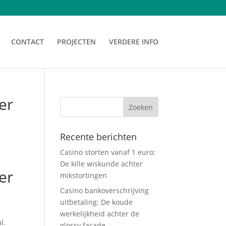
CONTACT
PROJECTEN
VERDERE INFO
er
Recente berichten
Casino storten vanaf 1 euro:
De kille wiskunde achter
er
mikstortingen
Casino bankoverschrijving
uitbetaling: De koude
e
werkelijkheid achter de
l.
glossy façade