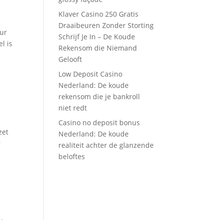
Klaver Casino 250 Gratis
Draaibeuren Zonder Storting
uur
Schrijf Je In – De Koude
l is
Rekensom die Niemand
Gelooft
Low Deposit Casino
Nederland: De koude
rekensom die je bankroll
niet redt
Casino no deposit bonus
zet
Nederland: De koude
r
realiteit achter de glanzende
beloftes