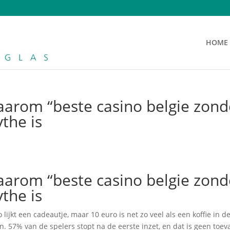
HOME
arom “beste casino belgie zond
ythe is
arom “beste casino belgie zond
ythe is
lijkt een cadeautje, maar 10 euro is net zo veel als een koffie in d
. 57% van de spelers stopt na de eerste inzet, en dat is geen toeva