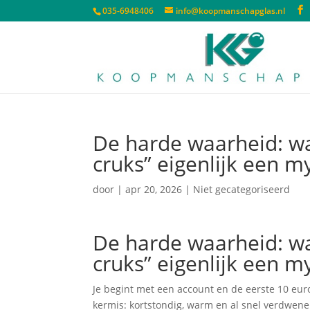
035-6948406
info@koopmanschapglas.nl
De harde waarheid: wa
cruks” eigenlijk een m
door
|
apr 20, 2026
| Niet gecategoriseerd
De harde waarheid: wa
cruks” eigenlijk een m
Je begint met een account en de eerste 10 euro 
kermis: kortstondig, warm en al snel verdwenen