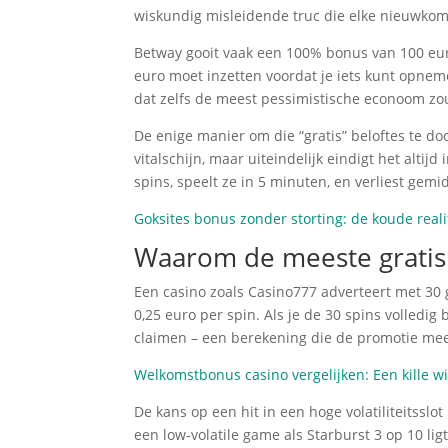
wiskundig misleidende truc die elke nieuwkom
Betway gooit vaak een 100% bonus van 100 euro
euro moet inzetten voordat je iets kunt opneme
dat zelfs de meest pessimistische econoom zo
De enige manier om die “gratis” beloftes te do
vitalschijn, maar uiteindelijk eindigt het altij
spins, speelt ze in 5 minuten, en verliest gemi
Goksites bonus zonder storting: de koude realit
Waarom de meeste gratis s
Een casino zoals Casino777 adverteert met 30 
0,25 euro per spin. Als je de 30 spins volledig
claimen – een berekening die de promotie meer 
Welkomstbonus casino vergelijken: Een kille w
De kans op een hit in een hoge volatiliteitsslo
een low-volatile game als Starburst 3 op 10 li