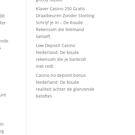
Klaver Casino 250 Gratis
Draaibeuren Zonder Storting
000
Schrijf Je In – De Koude
fer
Rekensom die Niemand
Gelooft
zende
Low Deposit Casino
5
Nederland: De koude
rekensom die je bankroll
niet redt
Casino no deposit bonus
Nederland: De koude
realiteit achter de glanzende
kunt
beloftes
in
ing