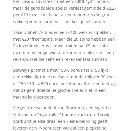
Een casino adverteert met een 200% “gift” bonus,
maar de gemiddelde speler verliest gemiddeld €3,27
per €10 inzet. Het is net als een tandarts die gratis
suikerspinnen aanbiedt – het kost je iets anders.
Take Unibet. Ze bieden een €100 welkomstpakket,
met €20 “free” spins. Maar die 20 spins hebben een
5× inzetlimiet, dus je moet minimaal €5 per spin
inzetten om enige winst te kunnen realiseren – een
rekenpuzzel die zelfs een rekenaar laat zuchten.
Betway’s promotie met 150% bonus tot €150 lijkt
aantrekkelijk, tot je realiseert dat de rollover 30 keer
is. 150 × 30 = 4.500 euro omzetbehoefte – een bedrag
dat de gemiddelde Belgische speler niet in één
maand kan besteden.
Vergelijk de volatiliteit van Starburst, een lage‑risk
slot, met de “high‑roller” bonusstructuren. Terwijl
Starburst je elke draai een kleine beloning geeft,
leveren de VIP‑bonussen vaak alleen piepkleine