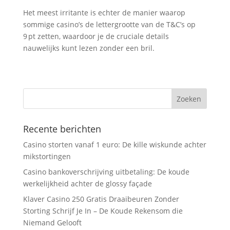
Het meest irritante is echter de manier waarop
sommige casino’s de lettergrootte van de T&C’s op
9 pt zetten, waardoor je de cruciale details
nauwelijks kunt lezen zonder een bril.
Recente berichten
Casino storten vanaf 1 euro: De kille wiskunde achter
mikstortingen
Casino bankoverschrijving uitbetaling: De koude
werkelijkheid achter de glossy façade
Klaver Casino 250 Gratis Draaibeuren Zonder
Storting Schrijf Je In – De Koude Rekensom die
Niemand Gelooft