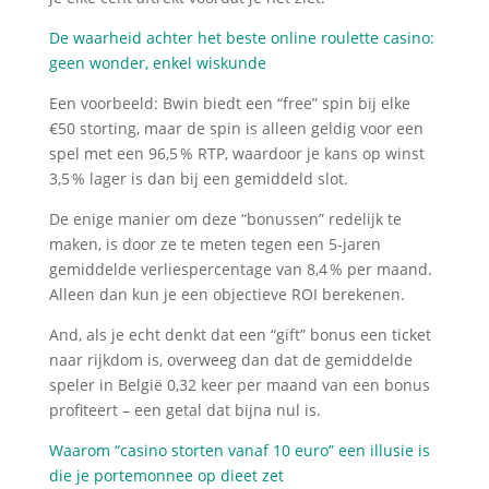
De waarheid achter het beste online roulette casino:
geen wonder, enkel wiskunde
Een voorbeeld: Bwin biedt een “free” spin bij elke
€50 storting, maar de spin is alleen geldig voor een
spel met een 96,5 % RTP, waardoor je kans op winst
3,5 % lager is dan bij een gemiddeld slot.
De enige manier om deze “bonussen” redelijk te
maken, is door ze te meten tegen een 5‑jaren
gemiddelde verliespercentage van 8,4 % per maand.
Alleen dan kun je een objectieve ROI berekenen.
And, als je echt denkt dat een “gift” bonus een ticket
naar rijkdom is, overweeg dan dat de gemiddelde
speler in België 0,32 keer per maand van een bonus
profiteert – een getal dat bijna nul is.
Waarom “casino storten vanaf 10 euro” een illusie is
die je portemonnee op dieet zet