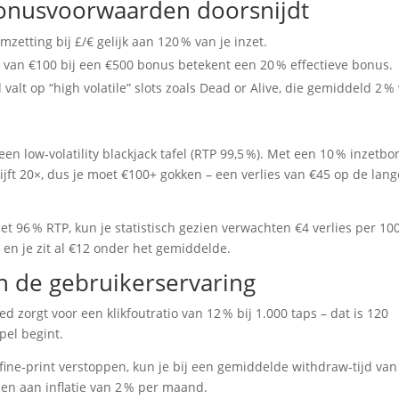
bonusvoorwaarden doorsnijdt
zetting bij £/€ gelijk aan 120 % van je inzet.
t van €100 bij een €500 bonus betekent een 20 % effectieve bonus.
 valt op “high volatile” slots zoals Dead or Alive, die gemiddeld 2 %
een low‑volatility blackjack tafel (RTP 99,5 %). Met een 10 % inzetb
lijft 20×, dus je moet €100+ gokken – een verlies van €45 op de lang
et 96 % RTP, kun je statistisch gezien verwachten €4 verlies per 10
 en je zit al €12 onder het gemiddelde.
n de gebruikerservaring
zorgt voor een klikfoutratio van 12 % bij 1.000 taps – dat is 120
pel begint.
ne‑print verstoppen, kun je bij een gemiddelde withdraw‑tijd van
zen aan inflatie van 2 % per maand.