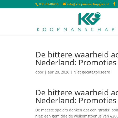
035-6948406
info@koopmanschapglas.nl
De bittere waarheid a
Nederland: Promoties 
door
|
apr 20, 2026
| Niet gecategoriseerd
De bittere waarheid a
Nederland: Promoties 
De meeste spelers denken dat een “gratis” bon
niet: een gemiddelde welkomstbonus van €200 k