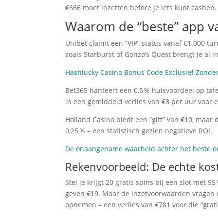
€666 moet inzetten before je iets kunt cashen.
Waarom de “beste” app vaa
Unibet claimt een “VIP” status vanaf €1.000 t
zoals Starburst of Gonzo’s Quest brengt je al 
Hashlucky Casino Bonus Code Exclusief Zonder
Bet365 hanteert een 0,5 % huisvoordeel op taf
in een gemiddeld verlies van €8 per uur voor 
Holland Casino biedt een “gift” van €10, maar
0,25 % – een statistisch gezien negatieve ROI.
De onaangename waarheid achter het beste on
Rekenvoorbeeld: De echte kost
Stel je krijgt 20 gratis spins bij een slot met 
geven €19. Maar de inzetvoorwaarden vragen 
opnemen – een verlies van €781 voor die “grati