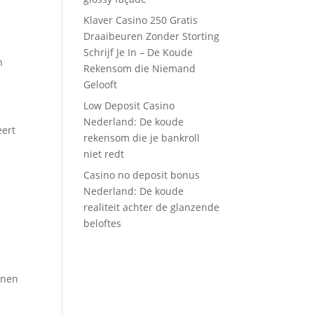
Klaver Casino 250 Gratis
Draaibeuren Zonder Storting
Schrijf Je In – De Koude
n
Rekensom die Niemand
Gelooft
Low Deposit Casino
Nederland: De koude
eert
rekensom die je bankroll
niet redt
Casino no deposit bonus
Nederland: De koude
realiteit achter de glanzende
beloftes
nnen