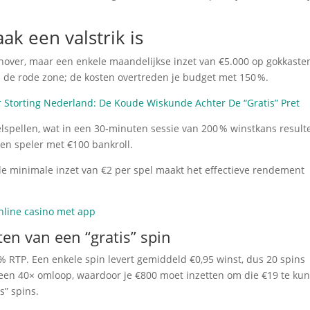
k een valstrik is
urnover, maar een enkele maandelijkse inzet van €5.000 op gokkaste
in de rode zone; de kosten overtreden je budget met 150 %.
 Storting Nederland: De Koude Wiskunde Achter De “Gratis” Pret
elspellen, wat in een 30‑minuten sessie van 200 % winstkans result
een speler met €100 bankroll.
 de minimale inzet van €2 per spel maakt het effectieve rendement
line casino met app
en van een “gratis” spin
95 % RTP. Een enkele spin levert gemiddeld €0,95 winst, dus 20 spins
een 40× omloop, waardoor je €800 moet inzetten om die €19 te ku
s” spins.