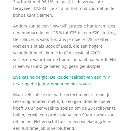
Starburst met 96,1 %, toepast, is de verwachte
terugkeer €2.883 – je zit al in het rood voordat je de
bonus kunt claimen.
Anders kun je een “low‑roll” strategie hanteren: kies
een bonuscode met 25 % tot €25 bij een €20 storting.
De rollover is vaak 10x, dus je moet €225 inzetten.
Met een slot als Book of Dead, die een hogere
volatiliteit heeft, kun je in één sessie al €200
verliezen, waardoor de bonus onhaalbaar wordt. Het
is een wiskundige oefening, geen geluksspel.
Live casino belgie: De koude realiteit van een “VIP”
ervaring die je portemonnee niet spaart
Maar zelfs als je de math correct uitvoert, moet je
rekening houden met tijd. Een gemiddelde speler
hoeft 3 uur per week te spelen om de 20x rollover te
halen, terwijl een professional een 50‑uur week kan
uitspelen. Het verschil tussen een weekendgok en
een full‑time job is verbluffend.