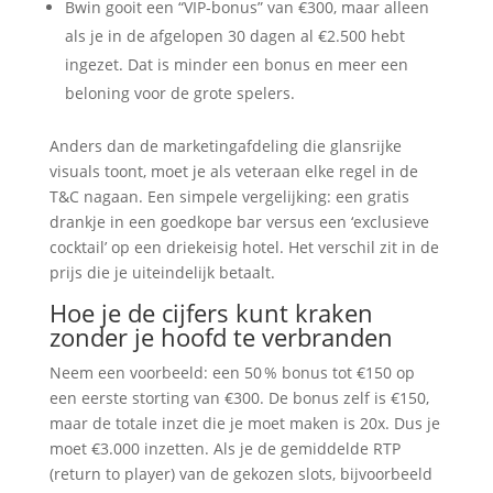
Bwin gooit een “VIP‑bonus” van €300, maar alleen
als je in de afgelopen 30 dagen al €2.500 hebt
ingezet. Dat is minder een bonus en meer een
beloning voor de grote spelers.
Anders dan de marketingafdeling die glansrijke
visuals toont, moet je als veteraan elke regel in de
T&C nagaan. Een simpele vergelijking: een gratis
drankje in een goedkope bar versus een ‘exclusieve
cocktail’ op een driekeisig hotel. Het verschil zit in de
prijs die je uiteindelijk betaalt.
Hoe je de cijfers kunt kraken
zonder je hoofd te verbranden
Neem een voorbeeld: een 50 % bonus tot €150 op
een eerste storting van €300. De bonus zelf is €150,
maar de totale inzet die je moet maken is 20x. Dus je
moet €3.000 inzetten. Als je de gemiddelde RTP
(return to player) van de gekozen slots, bijvoorbeeld