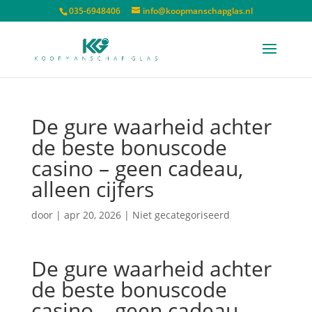
035-6948406
info@koopmanschapglas.nl
De gure waarheid achter
de beste bonuscode
casino – geen cadeau,
alleen cijfers
door
|
apr 20, 2026
| Niet gecategoriseerd
De gure waarheid achter
de beste bonuscode
casino – geen cadeau,