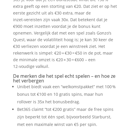
extra geeft op een storting van €20. Dat ziet er op het
eerste gezicht uit als €30 extra, maar de
inzet‑vereisten zijn vaak 30x. Dat betekent dat je
€900 moet inzetten voordat je de bonus kunt
opnemen. Vergelijk dat met een spel zoals Gonzo’s
Quest, waar de volatiliteit hoog is; je kan 30 keer de
€30 verliezen voordat je een winstreek ziet. Het
rekenwerk is simpel: €20 + €30 = €50 in de pot, maar
de minimale omzet is €20 × 30 = €600 – een
12‑voudige valkuil.
De merken die het spel echt spelen – en hoe ze
het verbergen
Unibet biedt vaak een “welkomstpakket” met 100 %
bonus tot €100 en 10 gratis spins, maar hun
rollover is 35x het bonusbedrag.
Bet365 claimt “tot €200 gratis” maar de free spins
zijn beperkt tot één spel, bijvoorbeeld Starburst,
met een maximale winst van €5 per spin.