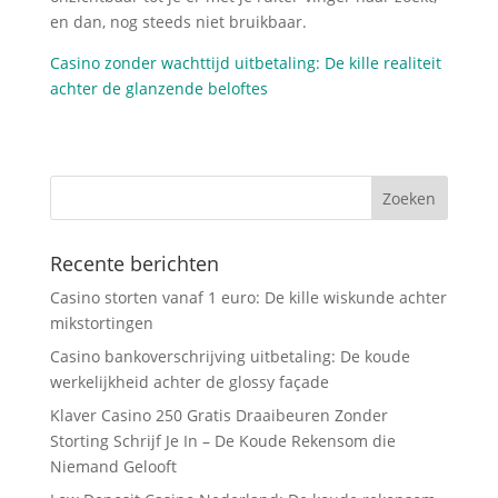
en dan, nog steeds niet bruikbaar.
Casino zonder wachttijd uitbetaling: De kille realiteit
achter de glanzende beloftes
Recente berichten
Casino storten vanaf 1 euro: De kille wiskunde achter
mikstortingen
Casino bankoverschrijving uitbetaling: De koude
werkelijkheid achter de glossy façade
Klaver Casino 250 Gratis Draaibeuren Zonder
Storting Schrijf Je In – De Koude Rekensom die
Niemand Gelooft