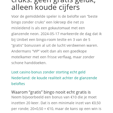
alleen koude cijfers
Voor de gemiddelde speler is de belofte van “beste
bingo zonder cruks” een lokroep die net zo
misleidend is als een gokautomaat met een
glanzende neon. 2024‑05‑17 markeerde de dag dat ik
bij Unibet een bingo‑room testte en 3 van de 5
“gratis” bonussen al uit de lucht verdwenen waren.
Andermans “VIP” voelt dan als een goedkope
motelkamer met een frisse verflaag, maar zonder
schone handdoeken.
Loot casino bonus zonder storting echt geld
Nederland: de koude realiteit achter de glanzende
beloftes
Waarom “gratis” bingo nooit echt gratis is
Neem bijvoorbeeld een bonus van €10 die je moet
inzetten 20 keer. Dat is een minimale inzet van €0,50
per ronde; 20×0,50 = €10, maar de kans op een win is