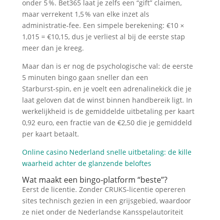
onder 5 %. Bet365 laat je zelfs een “gift” claimen,
maar verrekent 1,5 % van elke inzet als
administratie‑fee. Een simpele berekening: €10 ×
1,015 = €10,15, dus je verliest al bij de eerste stap
meer dan je kreeg.
Maar dan is er nog de psychologische val: de eerste
5 minuten bingo gaan sneller dan een
Starburst‑spin, en je voelt een adrenalinekick die je
laat geloven dat de winst binnen handbereik ligt. In
werkelijkheid is de gemiddelde uitbetaling per kaart
0,92 euro, een fractie van de €2,50 die je gemiddeld
per kaart betaalt.
Online casino Nederland snelle uitbetaling: de kille
waarheid achter de glanzende beloftes
Wat maakt een bingo‑platform “beste”?
Eerst de licentie. Zonder CRUKS‑licentie opereren
sites technisch gezien in een grijsgebied, waardoor
ze niet onder de Nederlandse Kansspelautoriteit