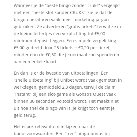
Wanneer je de “beste bingo zonder cruks” vergelijkt
met een “beste slot zonder CRUKS”, zie je dat de
bingo‑operatoren vaak meer marketing‑jargon
gebruiken. Ze adverteren “gratis tickets” terwijl ze in
de kleine lettertjes een verplichting tot €5,00
minimumdeposit leggen. Een simpele vergelijking:
€5,00 gedeeld door 25 tickets = €0,20 per ticket,
minder dan de €0,30 die je normaal zou spenderen
aan een enkele kaart.
En dan is er de kwestie van uitbetalingen. Een
“snelle uitbetaling” bij Unibet wordt vaak gemeten in
werkdagen; gemiddeld 2,3 dagen, terwijl de claim
“instant” bij een slot‑game als Gonzo’s Quest vaak
binnen 30 seconden voltooid wordt. Het maakt niet
uit hoe snel de bingo‑win is, je krijgt toch eerst je
geld terug.
Het is ook relevant om te kijken naar de
bonusvoorwaarden. Een “free” bingo‑bonus bij