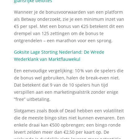
glansrijke beloftes
Wanneer je de bonusvoorwaarden van een platform
als Betway onderzoekt, zie je een minimum inzet van
€5 per spel. Met een bonus van €25 betekent dit een
drempel van 125 zettingen om de bonus te
ontgrendelen – een marathon voor een sprong.
Goksite Lage Storting Nederland: De Wrede
Wederklank van Marktflauwekul
Een eenvoudige vergelijking: 10 % van de spelers die
de bonus wel gebruiken, halen de break‑even niet.
Dat betekent dat 9 van de 10 spelers hun tijd
verspillen aan een marketingvalstrik zonder enige
“free” uitbetaling.
Slotgames zoals Book of Dead hebben een volatiliteit
die de meeste bingo sites niet kunnen evenaren. Een
enkele draai kan €500 opbrengen; een bingo ronde
levert zelden meer dan €2,50 per kaart op. De