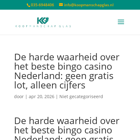
035-6948406
info@koopmanschapglas.nl
De harde waarheid over
het beste bingo casino
Nederland: geen gratis
lot, alleen cijfers
door
|
apr 20, 2026
| Niet gecategoriseerd
De harde waarheid over
het beste bingo casino
Nederland: geen gratis