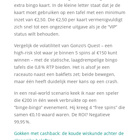
extra bingo kaart. In de kleine letter staat dat je de
kaart moet gebruiken op een tafel met een minimum
inzet van €2,50. Die €2,50 per kaart vermenigvuldigt
zich snel tot een ongeziene uitgave als je de “VIP”
status wilt behouden.
Vergelijk de volatiliteit van Gonzo’s Quest – een
high‑risk slot waar je binnen 5 spins al €150 kunt
winnen – met de statische, laagdrempelige bingo
tafels die 0,8 % RTP bieden. Het is alsof je een
raceauto naast een bakfiets zet; beide bewegen,
maar één heeft duidelijk meer kans op een crash.
In een real‑world scenario keek ik naar een speler
die €200 in één week verbruikte op een
“binge‑bingo” evenement. Hij kreeg 4 “free spins” die
samen €0,10 waard waren. De ROI? Negatieve
99,95 %.
Gokken met cashback: de koude wiskunde achter de