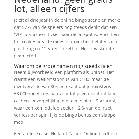
lot, alleen cijfers
Je zit al drie jaar in de online bingo scene en merkt
dat 57 % van de spelers nog steeds denkt dat een
“VIP” bonus een ticket naar de jackpot is. And then
the reality hits: de meeste promoties betalen zich
pas terug na 12,5 keer inzetten. Het is wiskunde,
geen loterij.
Waarom de grote namen nog steeds falen
Neem bijvoorbeeld een platform als Unibet. Het
claimt een welkomstbonus van €100, maar de
inzetvereiste van 30× betekent dat je minstens
€3.000 moet omslaan voordat je een cent uit kunt
cashen. In vergelijking met een slot als Starburst,
waar een gemiddelde speler 1,2 % van de inzet
verliest per spin, lijkt de bingo bonus een slappe
mop.
Een andere case: Holland Casino Online biedt een