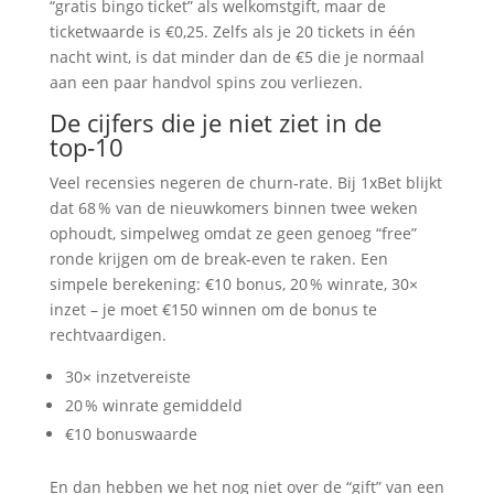
“gratis bingo ticket” als welkomstgift, maar de
ticketwaarde is €0,25. Zelfs als je 20 tickets in één
nacht wint, is dat minder dan de €5 die je normaal
aan een paar handvol spins zou verliezen.
De cijfers die je niet ziet in de
top‑10
Veel recensies negeren de churn‑rate. Bij 1xBet blijkt
dat 68 % van de nieuwkomers binnen twee weken
ophoudt, simpelweg omdat ze geen genoeg “free”
ronde krijgen om de break‑even te raken. Een
simpele berekening: €10 bonus, 20 % winrate, 30×
inzet – je moet €150 winnen om de bonus te
rechtvaardigen.
30× inzetvereiste
20 % winrate gemiddeld
€10 bonuswaarde
En dan hebben we het nog niet over de “gift” van een