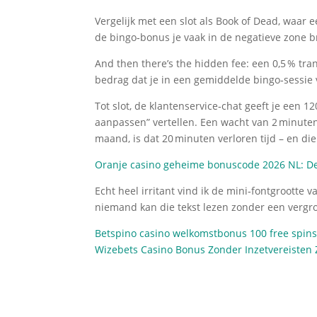
Vergelijk met een slot als Book of Dead, waar 
de bingo‑bonus je vaak in de negatieve zone b
And then there’s the hidden fee: een 0,5 % tra
bedrag dat je in een gemiddelde bingo‑sessie 
Tot slot, de klantenservice‑chat geeft je een 
aanpassen” vertellen. Een wacht van 2 minute
maand, is dat 20 minuten verloren tijd – en die
Oranje casino geheime bonuscode 2026 NL: De
Echt heel irritant vind ik de mini‑fontgrootte
niemand kan die tekst lezen zonder een vergro
Betspino casino welkomstbonus 100 free spins
Wizebets Casino Bonus Zonder Inzetvereisten 