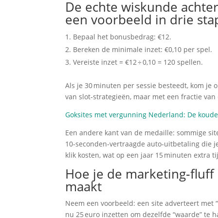
De echte wiskunde achter
een voorbeeld in drie st
Bepaal het bonusbedrag: €12.
Bereken de minimale inzet: €0,10 per spel.
Vereiste inzet = €12 ÷ 0,10 = 120 spellen.
Als je 30 minuten per sessie besteedt, kom je o
van slot‑strategieën, maar met een fractie va
Goksites met vergunning Nederland: De koude re
Een andere kant van de medaille: sommige site
10‑seconden‑vertraagde auto‑uitbetaling die j
klik kosten, wat op een jaar 15 minuten extra ti
Hoe je de marketing‑fluff
maakt
Neem een voorbeeld: een site adverteert met “50
nu 25 euro inzetten om dezelfde “waarde” te hal