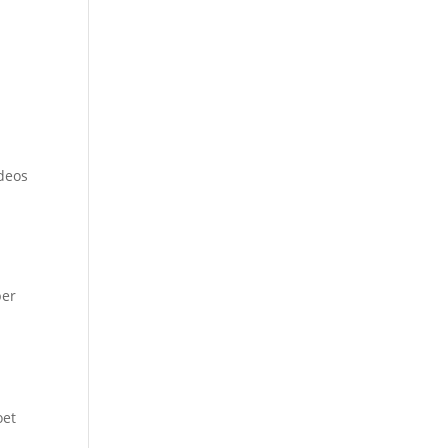
ideos
per
oet