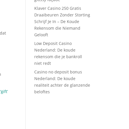
Klaver Casino 250 Gratis
Draaibeuren Zonder Storting
Schrijf Je In – De Koude
Rekensom die Niemand
rdat
Gelooft
n
Low Deposit Casino
Nederland: De koude
rekensom die je bankroll
niet redt
Casino no deposit bonus
n
Nederland: De koude
realiteit achter de glanzende
gift’
beloftes