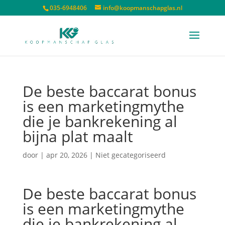
035-6948406
info@koopmanschapglas.nl
De beste baccarat bonus
is een marketingmythe
die je bankrekening al
bijna plat maalt
door
|
apr 20, 2026
| Niet gecategoriseerd
De beste baccarat bonus
is een marketingmythe
die je bankrekening al