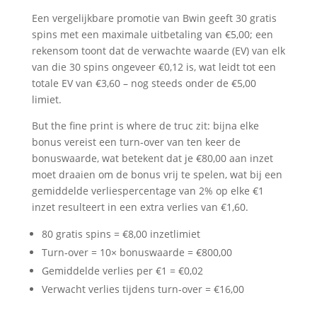
Een vergelijkbare promotie van Bwin geeft 30 gratis
spins met een maximale uitbetaling van €5,00; een
rekensom toont dat de verwachte waarde (EV) van elk
van die 30 spins ongeveer €0,12 is, wat leidt tot een
totale EV van €3,60 – nog steeds onder de €5,00
limiet.
But the fine print is where de truc zit: bijna elke
bonus vereist een turn‑over van ten keer de
bonuswaarde, wat betekent dat je €80,00 aan inzet
moet draaien om de bonus vrij te spelen, wat bij een
gemiddelde verliespercentage van 2% op elke €1
inzet resulteert in een extra verlies van €1,60.
80 gratis spins = €8,00 inzetlimiet
Turn‑over = 10× bonuswaarde = €800,00
Gemiddelde verlies per €1 = €0,02
Verwacht verlies tijdens turn‑over = €16,00