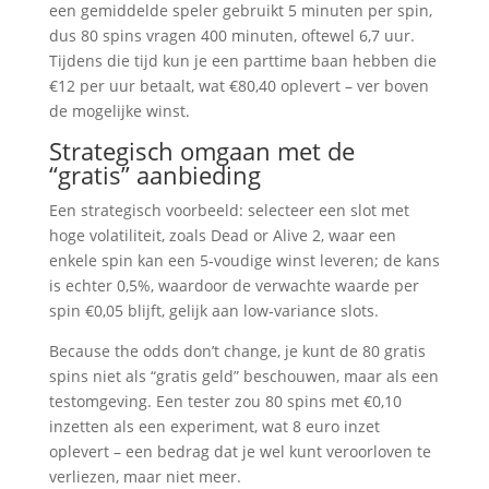
een gemiddelde speler gebruikt 5 minuten per spin,
dus 80 spins vragen 400 minuten, oftewel 6,7 uur.
Tijdens die tijd kun je een parttime baan hebben die
€12 per uur betaalt, wat €80,40 oplevert – ver boven
de mogelijke winst.
Strategisch omgaan met de
“gratis” aanbieding
Een strategisch voorbeeld: selecteer een slot met
hoge volatiliteit, zoals Dead or Alive 2, waar een
enkele spin kan een 5‑voudige winst leveren; de kans
is echter 0,5%, waardoor de verwachte waarde per
spin €0,05 blijft, gelijk aan low‑variance slots.
Because the odds don’t change, je kunt de 80 gratis
spins niet als “gratis geld” beschouwen, maar als een
testomgeving. Een tester zou 80 spins met €0,10
inzetten als een experiment, wat 8 euro inzet
oplevert – een bedrag dat je wel kunt veroorloven te
verliezen, maar niet meer.