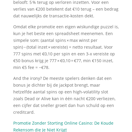
belooft: 5 % terug op verloren inzetten. Voor een
verlies van €200 betekent dat €10 terug – een bedrag
dat nauwelijks de transactie‑kosten dekt.
Omdat elke promotie een eigen wiskundige puzzel is,
kun je het beste een spreadsheet meenemen. Een
simpele som: (aantal spins × max winst per
spin) − (total inzet × vereiste) = netto resultaat. Voor
777 spins met €0,10 per spin en een 3‑x vereiste op
€50 bonus krijg je 777 × €0,10 = €77, min €150 inzet,
min €5 fee = −€78.
And the irony? De meeste spelers denken dat een
bonus je dichter bij de jackpot brengt, maar
hetzelfde aantal spins op een high‑volatility slot
zoals Dead or Alive kan in één nacht €200 verliezen,
een cijfer dat sneller groeit dan hun schuld op een
creditcard.
Promotie Zonder Storting Online Casino: De Koude
Rekensom die Je Niet Krijgt