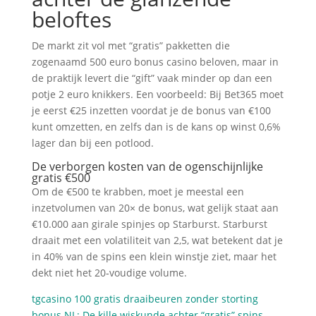
beloftes
De markt zit vol met “gratis” pakketten die
zogenaamd 500 euro bonus casino beloven, maar in
de praktijk levert die “gift” vaak minder op dan een
potje 2 euro knikkers. Een voorbeeld: Bij Bet365 moet
je eerst €25 inzetten voordat je de bonus van €100
kunt omzetten, en zelfs dan is de kans op winst 0,6%
lager dan bij een potlood.
De verborgen kosten van de ogenschijnlijke
gratis €500
Om de €500 te krabben, moet je meestal een
inzetvolumen van 20× de bonus, wat gelijk staat aan
€10.000 aan girale spinjes op Starburst. Starburst
draait met een volatiliteit van 2,5, wat betekent dat je
in 40% van de spins een klein winstje ziet, maar het
dekt niet het 20‑voudige volume.
tgcasino 100 gratis draaibeuren zonder storting
bonus NL: De kille wiskunde achter “gratis” spins