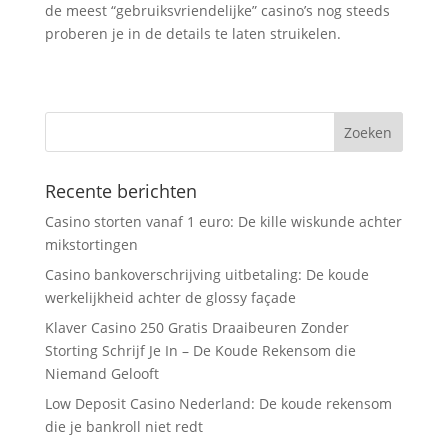
de meest “gebruiksvriendelijke” casino’s nog steeds
proberen je in de details te laten struikelen.
Recente berichten
Casino storten vanaf 1 euro: De kille wiskunde achter
mikstortingen
Casino bankoverschrijving uitbetaling: De koude
werkelijkheid achter de glossy façade
Klaver Casino 250 Gratis Draaibeuren Zonder
Storting Schrijf Je In – De Koude Rekensom die
Niemand Gelooft
Low Deposit Casino Nederland: De koude rekensom
die je bankroll niet redt