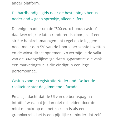
ander platform.
De hardhandige gids naar de beste bingo bonus
nederland – geen sprookje, alleen cijfers
De enige manier om de “500 euro bonus casino”
daadwerkelijk te laten renderen, is door jezelf een
strikte bankroll‑management regel op te leggen:
nooit meer dan 5% van de bonus per sessie inzetten,
en de winst direct opnemen. Zo vermijd je de valkuil
van de 30‑dagelijkse “geld‑terug‑garantie” die vaak
een marketingtruc is die eindigt in een lege
portemonnee.
Casino zonder registratie Nederland: De koude
realiteit achter de glimmende façade
En als je dacht dat de UI van de bonuspagina
intuïtief was, laat je dan niet misleiden door de
mini‑menuknop die net zo klein is als een
graankorrel – het is een pijnlijke reminder dat zelfs