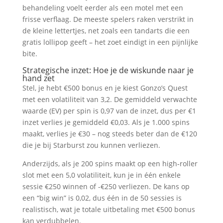
behandeling voelt eerder als een motel met een
frisse verflaag. De meeste spelers raken verstrikt in
de kleine lettertjes, net zoals een tandarts die een
gratis lollipop geeft – het zoet eindigt in een pijnlijke
bite.
Strategische inzet: Hoe je de wiskunde naar je
hand zet
Stel, je hebt €500 bonus en je kiest Gonzo’s Quest
met een volatiliteit van 3,2. De gemiddeld verwachte
waarde (EV) per spin is 0,97 van de inzet, dus per €1
inzet verlies je gemiddeld €0,03. Als je 1.000 spins
maakt, verlies je €30 – nog steeds beter dan de €120
die je bij Starburst zou kunnen verliezen.
Anderzijds, als je 200 spins maakt op een high‑roller
slot met een 5,0 volatiliteit, kun je in één enkele
sessie €250 winnen of -€250 verliezen. De kans op
een “big win” is 0,02, dus één in de 50 sessies is
realistisch, wat je totale uitbetaling met €500 bonus
kan verdubbelen.