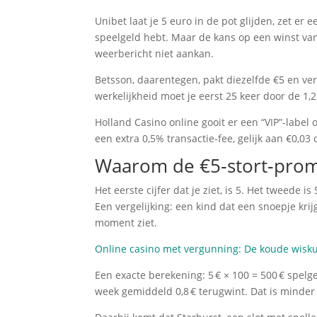
Unibet laat je 5 euro in de pot glijden, zet er
speelgeld hebt. Maar de kans op een winst van
weerbericht niet aankan.
Betsson, daarentegen, pakt diezelfde €5 en ve
werkelijkheid moet je eerst 25 keer door de 1,
Holland Casino online gooit er een “VIP”‑label
een extra 0,5% transactie‑fee, gelijk aan €0,03 
Waarom de €5‑stort‑promo
Het eerste cijfer dat je ziet, is 5. Het tweede
Een vergelijking: een kind dat een snoepje krij
moment ziet.
Online casino met vergunning: De koude wisk
Een exacte berekening: 5 € × 100 = 500 € spelge
week gemiddeld 0,8 € terugwint. Dat is minde