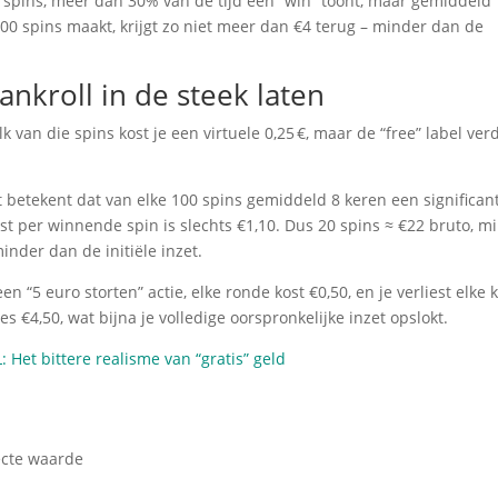
e spins, meer dan 30% van de tijd een “win” toont, maar gemiddeld
 200 spins maakt, krijgt zo niet meer dan €4 terug – minder dan de
bankroll in de steek laten
. Elk van die spins kost je een virtuele 0,25 €, maar de “free” label ver
at betekent dat van elke 100 spins gemiddeld 8 keren een significan
t per winnende spin is slechts €1,10. Dus 20 spins ≈ €22 bruto, m
inder dan de initiële inzet.
en “5 euro storten” actie, elke ronde kost €0,50, en je verliest elke 
s €4,50, wat bijna je volledige oorspronkelijke inzet opslokt.
 Het bittere realisme van “gratis” geld
recte waarde