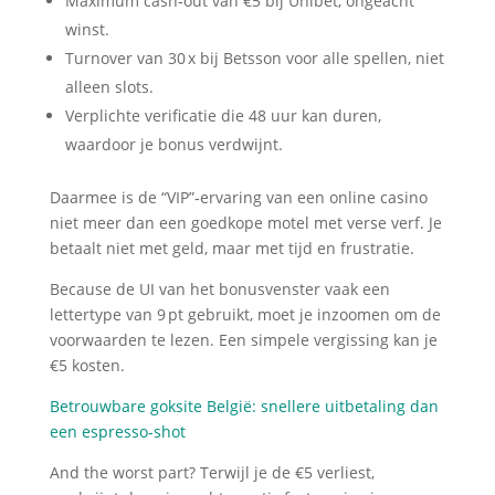
Maximum cash‑out van €5 bij Unibet, ongeacht
winst.
Turnover van 30 x bij Betsson voor alle spellen, niet
alleen slots.
Verplichte verificatie die 48 uur kan duren,
waardoor je bonus verdwijnt.
Daarmee is de “VIP”‑ervaring van een online casino
niet meer dan een goedkope motel met verse verf. Je
betaalt niet met geld, maar met tijd en frustratie.
Because de UI van het bonusvenster vaak een
lettertype van 9 pt gebruikt, moet je inzoomen om de
voorwaarden te lezen. Een simpele vergissing kan je
€5 kosten.
Betrouwbare goksite België: snellere uitbetaling dan
een espresso-shot
And the worst part? Terwijl je de €5 verliest,