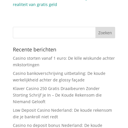
realiteit van gratis geld
Recente berichten
Casino storten vanaf 1 euro: De kille wiskunde achter
mikstortingen
Casino bankoverschrijving uitbetaling: De koude
werkelijkheid achter de glossy façade
Klaver Casino 250 Gratis Draaibeuren Zonder
Storting Schrijf Je In – De Koude Rekensom die
Niemand Gelooft
Low Deposit Casino Nederland: De koude rekensom
die je bankroll niet redt
Casino no deposit bonus Nederland: De koude