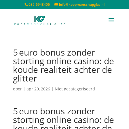
035-6948406
info@koopmanschapglas.nl
5 euro bonus zonder
storting online casino: de
koude realiteit achter de
glitter
door
|
apr 20, 2026
| Niet gecategoriseerd
5 euro bonus zonder
storting online casino: de
koude realiteit achter de