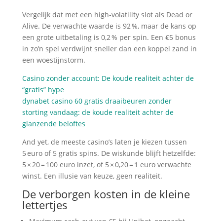
Vergelijk dat met een high‑volatility slot als Dead or
Alive. De verwachte waarde is 92 %, maar de kans op
een grote uitbetaling is 0,2 % per spin. Een €5 bonus
in zo’n spel verdwijnt sneller dan een koppel zand in
een woestijnstorm.
Casino zonder account: De koude realiteit achter de
“gratis” hype
dynabet casino 60 gratis draaibeuren zonder
storting vandaag: de koude realiteit achter de
glanzende beloftes
And yet, de meeste casino’s laten je kiezen tussen
5 euro of 5 gratis spins. De wiskunde blijft hetzelfde:
5 × 20 = 100 euro inzet, of 5 × 0,20 = 1 euro verwachte
winst. Een illusie van keuze, geen realiteit.
De verborgen kosten in de kleine
lettertjes