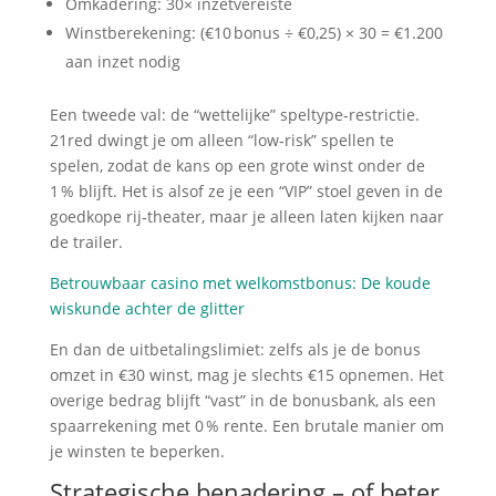
Omkadering: 30× inzetvereiste
Winstberekening: (€10 bonus ÷ €0,25) × 30 = €1.200
aan inzet nodig
Een tweede val: de “wettelijke” speltype‑restrictie.
21red dwingt je om alleen “low‑risk” spellen te
spelen, zodat de kans op een grote winst onder de
1 % blijft. Het is alsof ze je een “VIP” stoel geven in de
goedkope rij‑theater, maar je alleen laten kijken naar
de trailer.
Betrouwbaar casino met welkomstbonus: De koude
wiskunde achter de glitter
En dan de uitbetalingslimiet: zelfs als je de bonus
omzet in €30 winst, mag je slechts €15 opnemen. Het
overige bedrag blijft “vast” in de bonusbank, als een
spaarrekening met 0 % rente. Een brutale manier om
je winsten te beperken.
Strategische benadering – of beter,