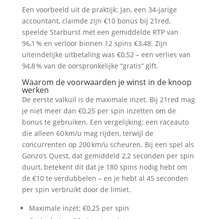
Een voorbeeld uit de praktijk: Jan, een 34‑jarige
accountant, claimde zijn €10 bonus bij 21red,
speelde Starburst met een gemiddelde RTP van
96,1 % en verloor binnen 12 spins €3,48. Zijn
uiteindelijke uitbetaling was €0,52 – een verlies van
94,8 % van de oorspronkelijke “gratis” gift.
Waarom de voorwaarden je winst in de knoop
werken
De eerste valkuil is de maximale inzet. Bij 21red mag
je niet meer dan €0,25 per spin inzetten om de
bonus te gebruiken. Een vergelijking: een raceauto
die alleen 60 km/u mag rijden, terwijl de
concurrenten op 200 km/u scheuren. Bij een spel als
Gonzo’s Quest, dat gemiddeld 2,2 seconden per spin
duurt, betekent dit dat je 180 spins nodig hebt om
de €10 te verdubbelen – en je hebt al 45 seconden
per spin verbruikt door de limiet.
Maximale inzet: €0,25 per spin