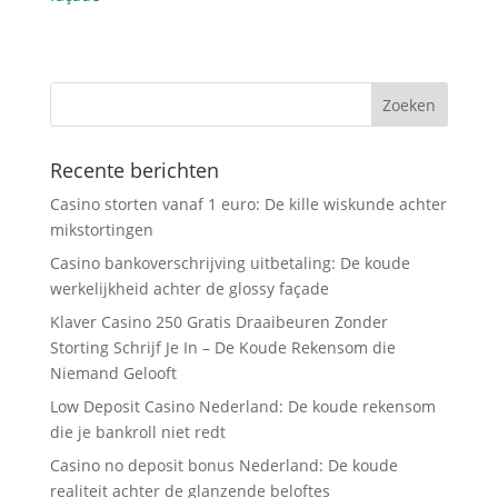
Recente berichten
Casino storten vanaf 1 euro: De kille wiskunde achter
mikstortingen
Casino bankoverschrijving uitbetaling: De koude
werkelijkheid achter de glossy façade
Klaver Casino 250 Gratis Draaibeuren Zonder
Storting Schrijf Je In – De Koude Rekensom die
Niemand Gelooft
Low Deposit Casino Nederland: De koude rekensom
die je bankroll niet redt
Casino no deposit bonus Nederland: De koude
realiteit achter de glanzende beloftes