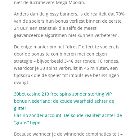
niet de lucratievere Mega Moolah.
Anders dan de glossy banners, is de realiteit dat 70%
van de spelers hun bonus verliest binnen de eerste
24 uur, een statistiek die zelfs de meest
geavanceerde algoritmen niet kunnen verbeteren.
De enige manier om het “direct” effect te voelen, is
door de bonus te combineren met een eigen
strategie – bijvoorbeeld 3‑4€ per ronde, 10 rondes,
waardoor je 30 spins verbruikt in 45 minuten, een
tijdsdruk die de speler tot impulsieve beslissingen
dwingt.
30bet casino 210 free spins zonder storting VIP
bonus Nederland: de koude waarheid achter de
glitter
Casino zonder account: De koude realiteit achter de
“gratis” hype
Because wanneer je de winnende combinaties telt –