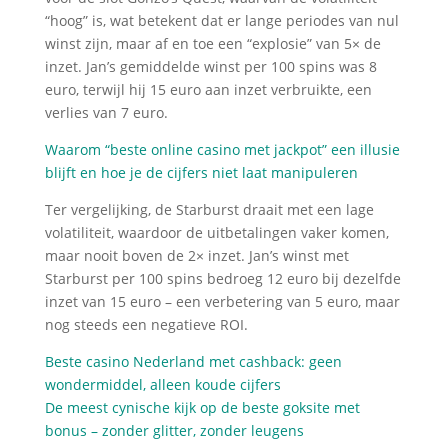
“hoog” is, wat betekent dat er lange periodes van nul
winst zijn, maar af en toe een “explosie” van 5× de
inzet. Jan’s gemiddelde winst per 100 spins was 8
euro, terwijl hij 15 euro aan inzet verbruikte, een
verlies van 7 euro.
Waarom “beste online casino met jackpot” een illusie
blijft en hoe je de cijfers niet laat manipuleren
Ter vergelijking, de Starburst draait met een lage
volatiliteit, waardoor de uitbetalingen vaker komen,
maar nooit boven de 2× inzet. Jan’s winst met
Starburst per 100 spins bedroeg 12 euro bij dezelfde
inzet van 15 euro – een verbetering van 5 euro, maar
nog steeds een negatieve ROI.
Beste casino Nederland met cashback: geen
wondermiddel, alleen koude cijfers
De meest cynische kijk op de beste goksite met
bonus – zonder glitter, zonder leugens