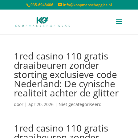
035-6948406
info@koopmanschapglas.nl
1red casino 110 gratis
draaibeuren zonder
storting exclusieve code
Nederland: De cynische
realiteit achter de glitter
door
|
apr 20, 2026
| Niet gecategoriseerd
1red casino 110 gratis
draaibeuren zonder