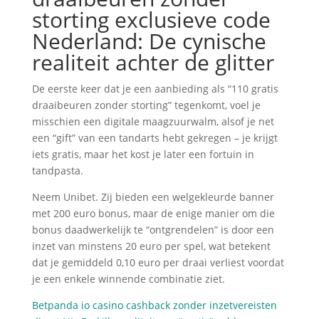
storting exclusieve code
Nederland: De cynische
realiteit achter de glitter
De eerste keer dat je een aanbieding als “110 gratis
draaibeuren zonder storting” tegenkomt, voel je
misschien een digitale maagzuurwalm, alsof je net
een “gift” van een tandarts hebt gekregen – je krijgt
iets gratis, maar het kost je later een fortuin in
tandpasta.
Neem Unibet. Zij bieden een welgekleurde banner
met 200 euro bonus, maar de enige manier om die
bonus daadwerkelijk te “ontgrendelen” is door een
inzet van minstens 20 euro per spel, wat betekent
dat je gemiddeld 0,10 euro per draai verliest voordat
je een enkele winnende combinatie ziet.
Betpanda io casino cashback zonder inzetvereisten