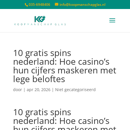
035-6948406
info@koopmanschapglas.nl
10 gratis spins
nederland: Hoe casino’s
hun cijfers maskeren met
lege beloftes
door
|
apr 20, 2026
| Niet gecategoriseerd
10 gratis spins
nederland: Hoe casino’s
hun cijfers maskeren met