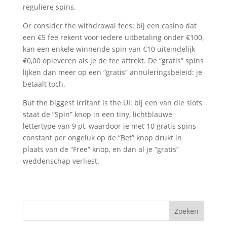
reguliere spins.
Or consider the withdrawal fees: bij een casino dat
een €5 fee rekent voor iedere uitbetaling onder €100,
kan een enkele winnende spin van €10 uiteindelijk
€0,00 opleveren als je de fee aftrekt. De “gratis” spins
lijken dan meer op een “gratis” annuleringsbeleid: je
betaalt toch.
But the biggest irritant is the UI: bij een van die slots
staat de “Spin” knop in een tiny, lichtblauwe
lettertype van 9 pt, waardoor je met 10 gratis spins
constant per ongeluk op de “Bet” knop drukt in
plaats van de “Free” knop, en dan al je “gratis”
weddenschap verliest.