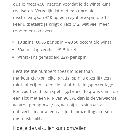
dus je moet €60 inzetten voordat je de winst kunt
realiseren. Vergelijk dat met een normale
inschrijving van €10 op een reguliere spin die 1,2
keer uitbetaalt: je krijgt direct €12, wat veel meer
rendement oplevert.
10 spins, €0,05 per spin = €0,50 potentiële winst
30× omslag vereist = €15 inzet
Winstkans gemiddeld 22% per spin
Because the numbers speak louder than
marketingjargon, elke “gratis” spin is eigenlijk een
mini‑lotterij met een slecht uitbetalingspercentage.
Een voorbeeld: een speler gebruikt 10 gratis spins op
een slot met een RTP van 96,5%, dan is de verwachte
waarde per spin €0,965, wat bij 10 spins €9,65
oplevert – maar alleen als je de omzettingstoetsen
niet misbruikt.
Hoe je de valkuilen kunt omzeilen