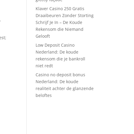
Klaver Casino 250 Gratis
Draaibeuren Zonder Storting
,
Schrijf Je In – De Koude
Rekensom die Niemand
Gelooft
est;
Low Deposit Casino
Nederland: De koude
rekensom die je bankroll
niet redt
Casino no deposit bonus
Nederland: De koude
realiteit achter de glanzende
beloftes