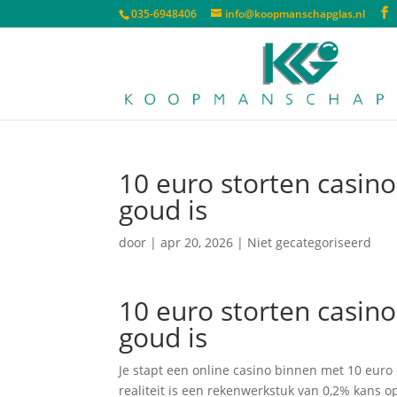
035-6948406
info@koopmanschapglas.nl
10 euro storten casin
goud is
door
|
apr 20, 2026
| Niet gecategoriseerd
10 euro storten casin
goud is
Je stapt een online casino binnen met 10 euro 
realiteit is een rekenwerkstuk van 0,2% kans o