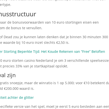
tertype.
nusstructuur
 maar de bonusvoorwaarden van 10 euro stortingen eisen een
om de bonus te vervullen.
 of Dead zou je kunnen laten denken dat je binnen 30 minuten 300
e waarde bij 10 euro inzet slechts €2,50 is.
r Storting Beperkte Tijd: Het Koude Rekenen van “Free” Beloften
 10 euro storten casino Nederland je om 3 verschillende speelsessie
t precies 33% van je startkapitaal opslokt.
al zijn
gratis snoepje, maar de winratio is 1 op 5.000; voor €10 betekent d
ld €200.000 waard is.
teit achter de glitter
pecifieke versie van het spel, moet je eerst 5 euro besteden aan ee