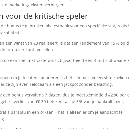
eeste marketing‑teksten verbergen.
 voor de kritische speler
e bonus te gebruiken als testbank voor een specifieke slot, zoals 
latiliteit.
n een winst van €3 realiseert, is dat een rendement van 15 % op 
 de turn‑over kunt omzeilen.
en op een spel met vaste winst, bijvoorbeeld een 3‑ruit slot waar el
orpen om je te laten spenderen, is het slimmer om eerst te zoeken
ar ze zijn even zeldzaam als een jackpot zonder belasting.
n: een bonus vervalt na 7 dagen, dus je moet gemiddeld €2,86 per 
elijks verlies van €0,30 betekent als je 5 % van je bankroll inzet.
n gratis paraplu in een orkaan – het is alleen er om je aandacht te
ng.