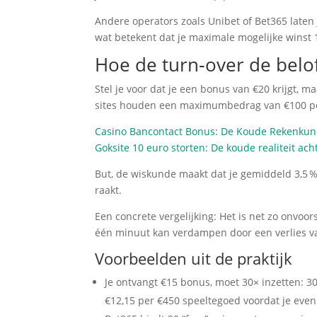
Andere operators zoals Unibet of Bet365 laten j
wat betekent dat je maximale mogelijke winst 1
Hoe de turn‑over de belof
Stel je voor dat je een bonus van €20 krijgt, m
sites houden een maximumbedrag van €100 pe
Casino Bancontact Bonus: De Koude Rekenkun
Goksite 10 euro storten: De koude realiteit a
But, de wiskunde maakt dat je gemiddeld 3,5 % 
raakt.
Een concrete vergelijking: Het is net zo onvoo
één minuut kan verdampen door een verlies va
Voorbeelden uit de praktijk
Je ontvangt €15 bonus, moet 30× inzetten: 30
€12,15 per €450 speeltegoed voordat je even