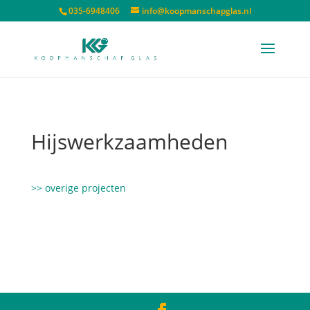
035-6948406
info@koopmanschapglas.nl
Hijswerkzaamheden
>> overige projecten